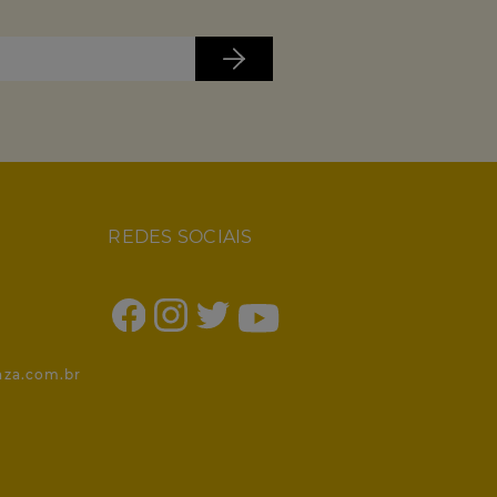
REDES SOCIAIS
1
nza.com.br