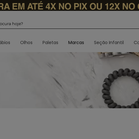
 procura hoje?
ábios
Olhos
Paletas
Marcas
Seção Infantil
Ca