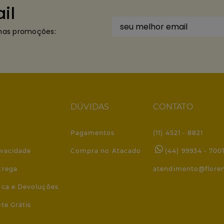
il
imas promoções:
DÚVIDAS
CONTATO
Pagamentos
(11) 4521 - 8821
ivacidade
Compra no Atacado
(44) 99934 - 700
trega
atendimento@flore
roca e Devoluções
ete Grátis