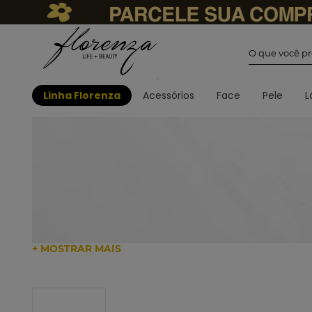
O que você
Linha Florenza
Acessórios
Face
Pele
L
+ MOSTRAR MAIS