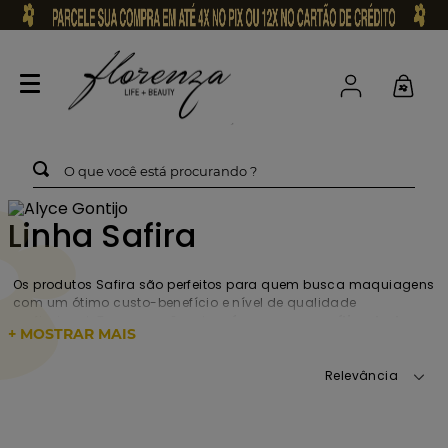
O que você está procurando ?
Linha Safira
Os produtos Safira são perfeitos para quem busca maquiagens
com um ótimo custo-benefício e nível de qualidade
profissional. Temos opções de
máscaras para cílios, batons
+ MOSTRAR MAIS
e blushes da marca para você escolher o seu preferido
.
Navegue pela nossa página e adquira!
Relevância