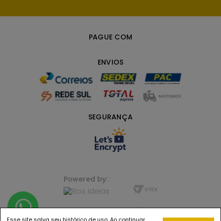
PAGUE COM
ENVIOS
SEGURANÇA
Powered by:
FLORENZA LIFE+ BEAUTY | JUNDIAÍ, SP CNPJ
23.721.872/0001-44 |
Esse site salva seu histórico de uso. Ao continuar