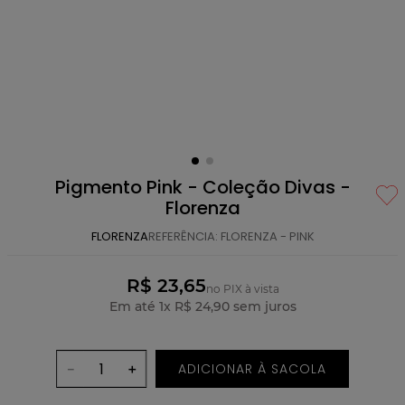
Pigmento Pink - Coleção Divas -
Florenza
FLORENZA
REFERÊNCIA
:
FLORENZA - PINK
R$ 23,65
no PIX à vista
Em até
1
x
R$
24
,
90
sem juros
ADICIONAR À SACOLA
－
＋