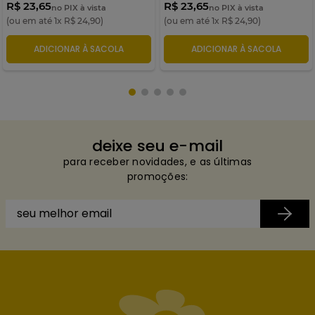
R$ 23,65
R$ 23,65
no PIX à vista
no PIX à vista
(ou em até
1
x
R$
24
,
90
)
(ou em até
1
x
R$
24
,
90
)
ADICIONAR À SACOLA
ADICIONAR À SACOLA
deixe seu e-mail
para receber novidades, e as últimas
promoções: