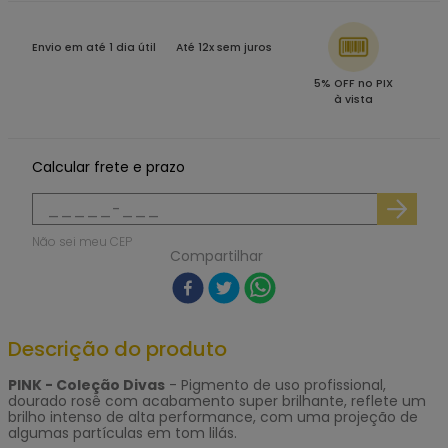
Envio em até 1 dia útil
Até 12x sem juros
5% OFF no PIX
à vista
Calcular frete e prazo
Não sei meu CEP
Compartilhar
Descrição do produto
PINK - Coleção Divas
- Pigmento de uso profissional,
dourado rosê com acabamento super brilhante, reflete um
brilho intenso de alta performance, com uma projeção de
algumas partículas em tom lilás.