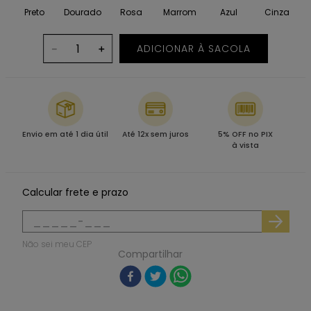
Preto
Dourado
Rosa
Marrom
Azul
Cinza
ADICIONAR À SACOLA
－
＋
Envio em até 1 dia útil
Até 12x sem juros
5% OFF no PIX
à vista
Calcular frete e prazo
Não sei meu CEP
Compartilhar