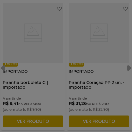
+cores
+cores
IMPORTADO
IMPORTADO
Piranha borboleta G |
Piranha Coração PP 2 un. -
Importado
Importado
A partir de
A partir de
R$ 9,41
R$ 31,26
no PIX à vista
no PIX à vista
(ou em até
1
x
R$
9
,
90
)
(ou em até
1
x
R$
32
,
90
)
VER PRODUTO
VER PRODUTO
ADICIONAR À SACOLA
ADICIONAR À SACOLA