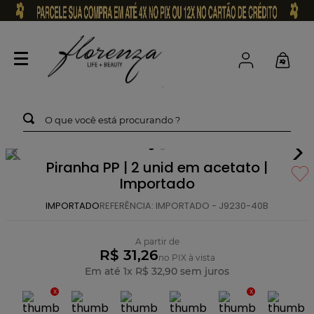
O que você está procurando ?
Piranha PP | 2 unid em acetato |
Importado
IMPORTADO
REFERÊNCIA
:
IMPORTADO - J9230-40B
A partir de
R$ 31,26
no PIX à vista
Em até
1
x
R$
32
,
90
sem juros