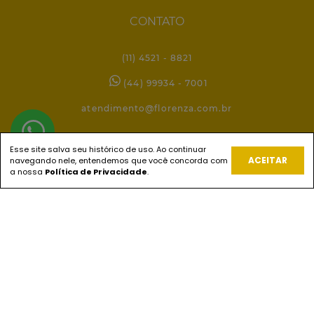
CONTATO
(11) 4521 - 8821
(44) 99934 - 7001
atendimento@florenza.com.br
Esse site salva seu histórico de uso. Ao continuar
REDES SOCIAIS
ACEITAR
navegando nele, entendemos que você concorda com
a nossa
Política de Privacidade
.
PAGUE COM