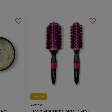
+cores
PROART
LFPro
Escova Profissional Metallic Pro -