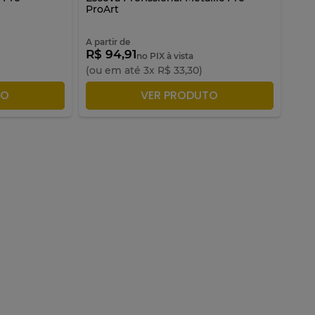
ProArt
A partir de
R$ 94,91
no PIX à vista
(ou em até
3
x
R$
33
,
30
)
ACOLA
ADICIONAR À SACOLA
TO
VER PRODUTO