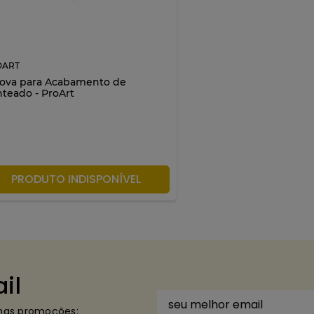
OART
ova para Acabamento de
teado - ProArt
PRODUTO INDISPONÍVEL
il
imas promoções: