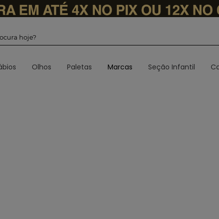
 procura hoje?
ábios
Olhos
Paletas
Marcas
Seção Infantil
Ca