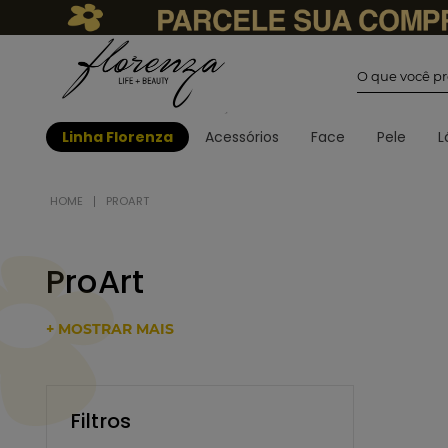
O que você
Linha Florenza
Acessórios
Face
Pele
L
PROART
ProArt
+ MOSTRAR MAIS