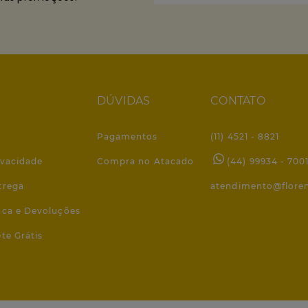
DÚVIDAS
CONTATO
Pagamentos
(11) 4521 - 8821
ivacidade
Compra no Atacado
(44) 99934 - 700
trega
atendimento@flore
roca e Devoluções
ete Grátis