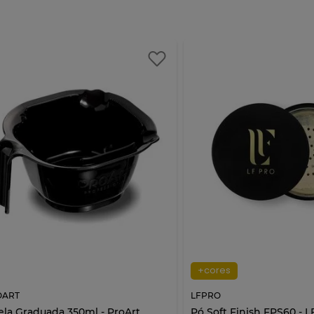
+cores
OART
LFPRO
ela Graduada 350ml - ProArt
Pó Soft Finish FPS60 - 