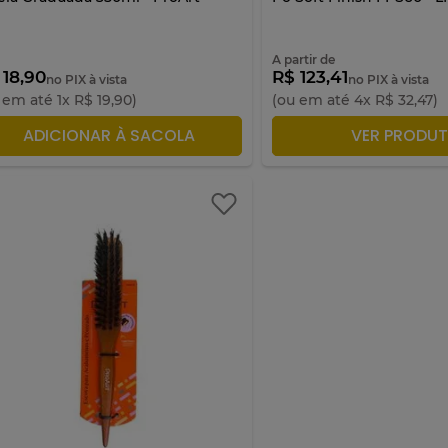
A partir de
 18,90
R$ 123,41
no PIX à vista
no PIX à vista
 em até
1
x
R$
19
,
90
)
(ou em até
4
x
R$
32
,
47
)
ADICIONAR À SACOLA
ADICIONAR À S
VER PRODU