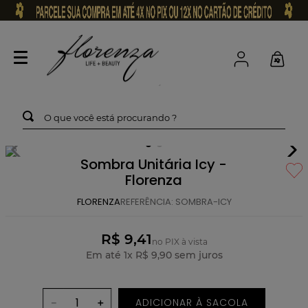
O que você está procurando ?
Sombra Unitária Icy -
Florenza
FLORENZA
REFERÊNCIA
:
SOMBRA-ICY
R$ 9,41
no PIX à vista
Em até
1
x
R$
9
,
90
sem juros
ADICIONAR À SACOLA
－
＋