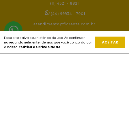
(11) 4521 - 8821
(44) 99934 - 7001
atendimento@florenza.com.br
Esse site salva seu histórico de uso. Ao continuar
ACEITAR
navegando nele, entendemos que você concorda com
REDES SOCIAIS
a nossa
Política de Privacidade
.
PAGUE COM
ENVIOS