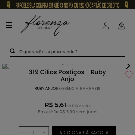
O que você está procurando ?
319 Cìlios Postiços - Ruby
Anjo
RUBY ANJO
REFERÊNCIA
:
RA - RA319
R$ 5,61
no PIX à vista
Em até
1
x
R$
5
,
90
sem juros
ADICIONAR À SACOLA
－
＋