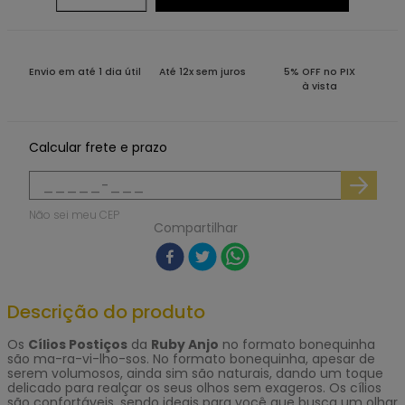
Envio em até 1 dia útil
Até 12x sem juros
5% OFF no PIX
à vista
Calcular frete e prazo
Não sei meu CEP
Compartilhar
Descrição do produto
Os
Cílios Postiços
da
Ruby Anjo
no formato bonequinha
são ma-ra-vi-lho-sos. No formato bonequinha, apesar de
serem volumosos, ainda sim são naturais, dando um toque
delicado para realçar os seus olhos sem exageros. Os cílios
são confortáveis, sendo ideais para você que busca um olhar