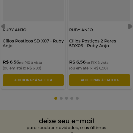
RUBY ANJO
RUBY ANJO
Cílios Postiços 5D X07 - Ruby
Cílios Postiços 2 Pares
Anjo
5DX06 - Ruby Anjo
R$ 6,56
R$ 6,56
no PIX à vista
no PIX à vista
(ou em até
1
x
R$
6
,
90
)
(ou em até
1
x
R$
6
,
90
)
ADICIONAR À SACOLA
ADICIONAR À SACOLA
deixe seu e-mail
para receber novidades, e as últimas