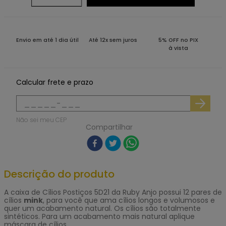
Envio em até 1 dia útil
Até 12x sem juros
5% OFF no PIX
à vista
Calcular frete e prazo
Não sei meu CEP
Compartilhar
Descrição do produto
A caixa de
Cílios Postiços
5D21 da
Ruby Anjo
possui 12 pares de
cílios
mink
, para você que ama cílios longos e volumosos e
quer um acabamento natural. Os cílios são totalmente
sintéticos. Para um acabamento mais natural aplique
máscara de cílios.