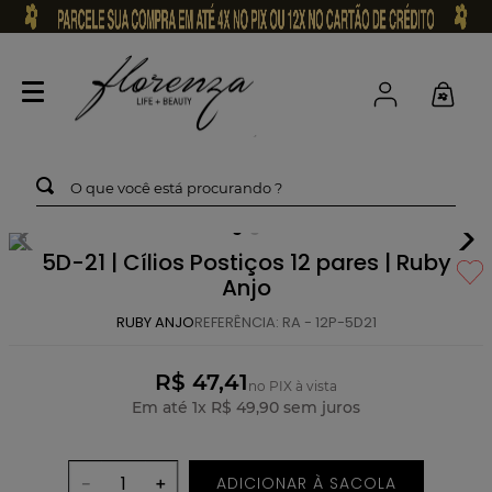
O que você está procurando ?
5D-21 | Cílios Postiços 12 pares | Ruby
Anjo
RUBY ANJO
REFERÊNCIA
:
RA - 12P-5D21
R$ 47,41
no PIX à vista
Em até
1
x
R$
49
,
90
sem juros
ADICIONAR À SACOLA
－
＋