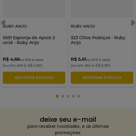
RUBY ANJO
RUBY ANJO
0551 Esponja de Apoio 2
323 Cìlios Postiços - Ruby
unid - Ruby Anjo
Anjo
R$ 4,66
R$ 5,61
no PIX à vista
no PIX à vista
(ou em até
1
x
R$
4
,
90
)
(ou em até
1
x
R$
5
,
90
)
ADICIONAR À SACOLA
ADICIONAR À SACOLA
deixe seu e-mail
para receber novidades, e as últimas
promoções: