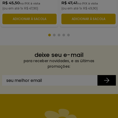
R$ 45,50
R$ 47,41
no PIX à vista
no PIX à vista
(ou em até
1
x
R$
47
,
90
)
(ou em até
1
x
R$
49
,
90
)
ADICIONAR À SACOLA
ADICIONAR À SACOLA
deixe seu e-mail
para receber novidades, e as últimas
promoções: