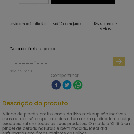
Envio em até 1 dia útil
Até 12x sem juros
5% OFF no PIX
à vista
Calcular frete e prazo
Não sei meu CEP
Compartilhar
Descrição do produto
A linha de pincéis profissionais da Ikko makeup são incríveis,
suas cerdas são super macias e tem uma qualidade e design
excepcional em todos os seus produtos. O modelo 81116 é um
pincel de cerdas naturais e bem macias, ideal ara
esfumados em áreas maiores dos olhos.