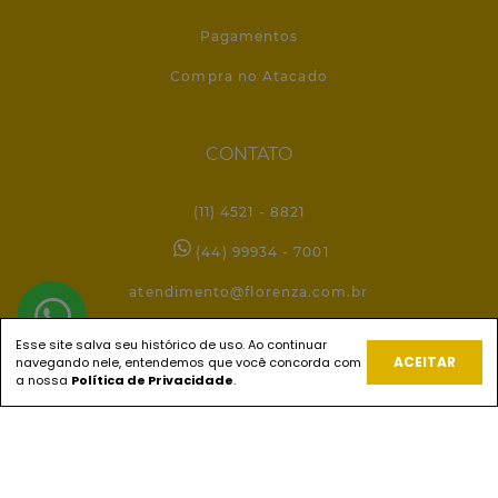
Pagamentos
Compra no Atacado
CONTATO
(11) 4521 - 8821
(44) 99934 - 7001
atendimento@florenza.com.br
Esse site salva seu histórico de uso. Ao continuar
ACEITAR
navegando nele, entendemos que você concorda com
REDES SOCIAIS
a nossa
Política de Privacidade
.