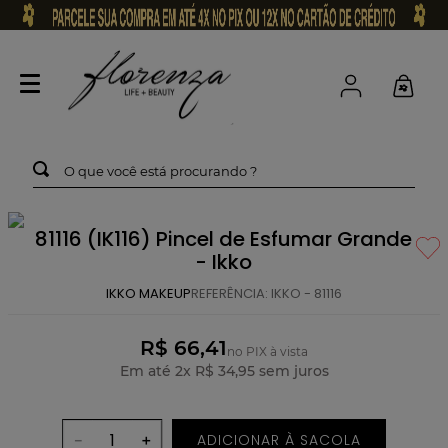
O que você está procurando ?
81116 (IK116) Pincel de Esfumar Grande
- Ikko
IKKO MAKEUP
REFERÊNCIA
:
IKKO - 81116
R$ 66,41
no PIX à vista
Em até
2
x
R$
34
,
95
sem juros
ADICIONAR À SACOLA
－
＋