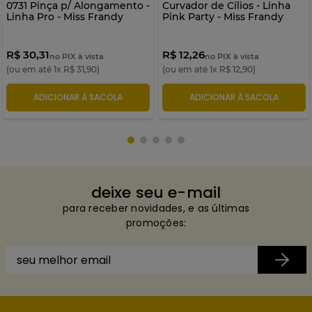
0731 Pinça p/ Alongamento -
Curvador de Cílios - Linha
Linha Pro - Miss Frandy
Pink Party - Miss Frandy
R$ 30,31
R$ 12,26
no PIX à vista
no PIX à vista
(ou em até
1
x
R$
31
,
90
)
(ou em até
1
x
R$
12
,
90
)
ADICIONAR À SACOLA
ADICIONAR À SACOLA
deixe seu e-mail
para receber novidades, e as últimas
promoções: