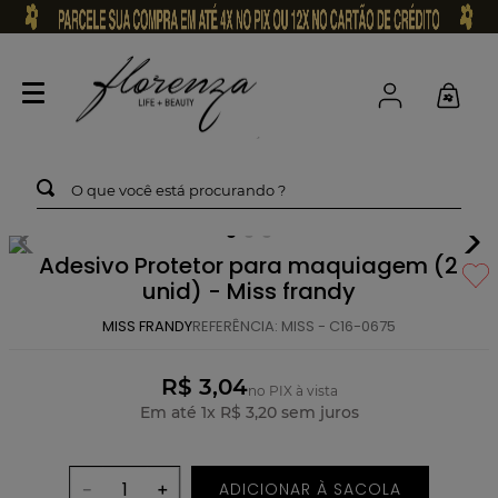
O que você está procurando ?
Adesivo Protetor para maquiagem (2
unid) - Miss frandy
MISS FRANDY
REFERÊNCIA
:
MISS - C16-0675
R$ 3,04
no PIX à vista
Em até
1
x
R$
3
,
20
sem juros
ADICIONAR À SACOLA
－
＋