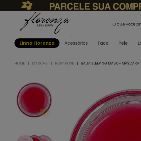
O que você
Linha Florenza
Acessórios
Face
Pele
L
MARCAS
RUBY ROSE
BALM SLEEPING MASK - MÁSCARA L