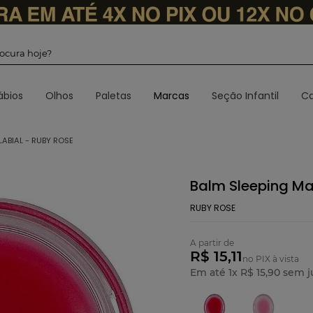
 procura hoje?
ábios
Olhos
Paletas
Marcas
Seção Infantil
Ca
ABIAL - RUBY ROSE
Balm Sleeping Ma
RUBY ROSE
A partir de
R$ 15,11
no PIX à vista
Em até
1
x
R$
15
,
90
sem j