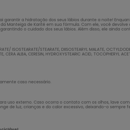
ai garantir a hidratação dos seus lábios durante a noite! Enq
a da Manteiga de Karité em sua fórmula. Com ele, você devolve
a, garantindo o cuidado dos seus lábios. Além disso, ele aind
TE/ ISOSTEARATE/STEARATE, DIISOSTEARYL MALATE, OCTYLDODEC
, CERA ALBA, CERESIN, HYDROXYSTEARIC ACID, TOCOPHERYL ACETAT
ariamente caso necessário.
para uso externo. Caso ocorra o contato com os olhos, lave co
nge de luz, crianças e do calor excessivo, deixando-o sempre
ciclável.