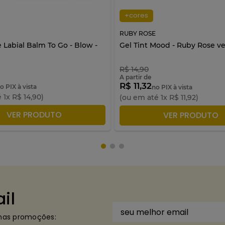
+cores
RUBY ROSE
 Labial Balm To Go - Blow -
Gel Tint Mood - Ruby Rose ven
e
R$
14
,
90
A partir de
R$ 11,32
o PIX à vista
no PIX à vista
é
1
x
R$
14
,
90
)
(ou em até
1
x
R$
11
,
92
)
DICIONAR À SACOLA
VER PRODUTO
ADICIONAR À SACO
VER PRODUTO
il
imas promoções: