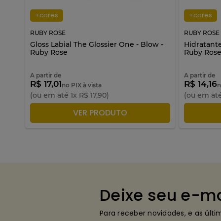
+cores
+cores
RUBY ROSE
RUBY ROSE
Rose
Gloss Labial The Glossier One - Blow -
Hidratante
Ruby Rose
Ruby Ros
A partir de
A partir de
R$ 17,01
R$ 14,16
no PIX à vista
n
(ou em até
1
x
R$
17
,
90
)
(ou em at
ADICIONAR À SACOLA
A
VER PRODUTO
Deixe seu e-ma
Para receber novidades, e as últ