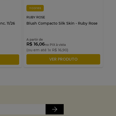
+cores
+c
RUBY ROSE
RUBY
c. 11/26
Blush Compacto Silk Skin - Ruby Rose
Blus
Ros
A partir de
A par
R$ 16,06
R$ 
no PIX à vista
(ou em até
1
x
R$
16
,
90
)
(ou 
ADICIONAR À SACOLA
VER PRODUTO
LA