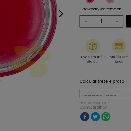
Strawberry
Watermelon
－
＋
Envio em até 1
Até 12x sem
dia útil
juros
Calcular frete e prazo
Não sei meu CEP
Compartilhar