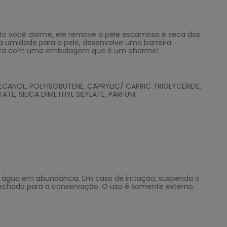
uanto você dorme, ele remove a pele escamosa e seca dos
 a umidade para a pele, desenvolve uma barreira
a conta com uma embalagem que é um charme!
ANOL, POLYISOBUTENE, CAPRYLIC/ CAPRIC TRIGLYCERIDE,
E, SILICA DIMETHYL SILYLATE, PARFUM.
m água em abundância. Em caso de irritação, suspenda o
 fechado para a conservação. O uso é somente externo.