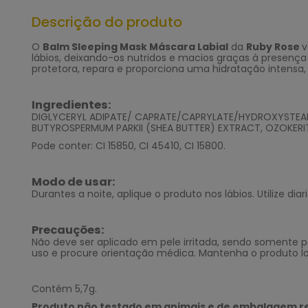
Descrição do produto
O
Balm Sleeping Mask Máscara Labial
da
Ruby Rose
v
lábios, deixando-os nutridos e macios graças à presenç
protetora, repara e proporciona uma hidratação intens
Ingredientes:
DIGLYCERYL ADIPATE/ CAPRATE/CAPRYLATE/HYDROXYSTEARA
BUTYROSPERMUM PARKII (SHEA BUTTER) EXTRACT, OZOKERITE
Pode conter: CI 15850, CI 45410, CI 15800.
Modo de usar:
Durantes a noite, aplique o produto nos lábios. Utilize di
Precauções:
Não deve ser aplicado em pele irritada, sendo somente 
uso e procure orientação médica. Mantenha o produto lo
Contém 5,7g.
Produto não testado em animais e de embalagem re