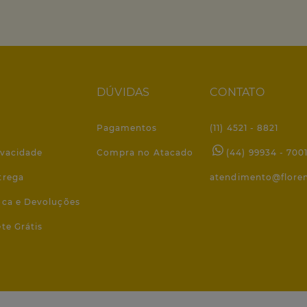
DÚVIDAS
CONTATO
Pagamentos
(11) 4521 - 8821
ivacidade
Compra no Atacado
(44) 99934 - 700
trega
atendimento@flore
roca e Devoluções
ete Grátis