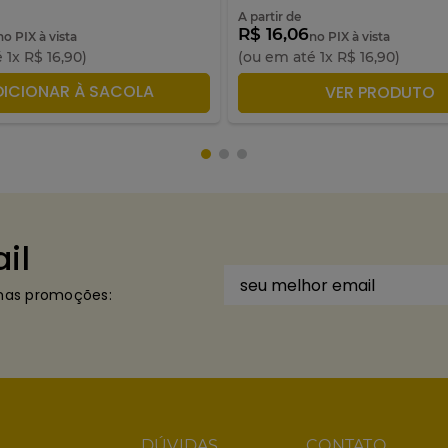
A partir de
R$ 16,06
no PIX à vista
no PIX à vista
é
1
x
R$
16
,
90
)
(ou em até
1
x
R$
16
,
90
)
DICIONAR À SACOLA
ADICIONAR À SACO
VER PRODUTO
il
imas promoções:
DÚVIDAS
CONTATO