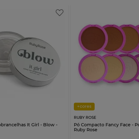
+cores
RUBY ROSE
brancelhas It Girl - Blow -
Pó Compacto Fancy Face - Po
e
Ruby Rose