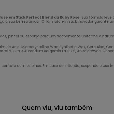
Base em Stick Perfect Blend da Ruby Rose
. Sua fórmula leve
 a sua beleza única. O formato em stick inovador garante uma
edos, pincel ou esponja para um acabamento uniforme e natural
Palmitic Acid, Microcrystalline Wax, Synthetic Wax, Cera Alba, Cand
Acetate, Citrus Aurantium Bergamia Fruit Oil, Anisaldehyde, Cana
te contato com os olhos. Em caso de irritação, suspenda o uso
Quem viu, viu também