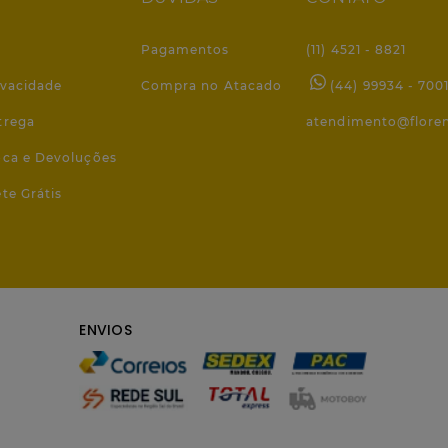
Pagamentos
(11) 4521 - 8821
ivacidade
Compra no Atacado
(44) 99934 - 700
trega
atendimento@flore
roca e Devoluções
ete Grátis
ENVIOS