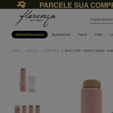
O que você
Linha Florenza
Acessórios
Face
Pele
L
MARCAS
RUBY ROSE
BASE STICK - PERFECT BLEND - RU