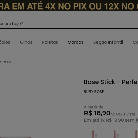
 procura hoje?
ábios
Olhos
Paletas
Marcas
Seção Infantil
Ca
BY ROSE
Base Stick - Perf
RUBY ROSE
A partir de
R$ 18,90
no PIX à vista
Em até
1
x
R$
19
,
90
sem j