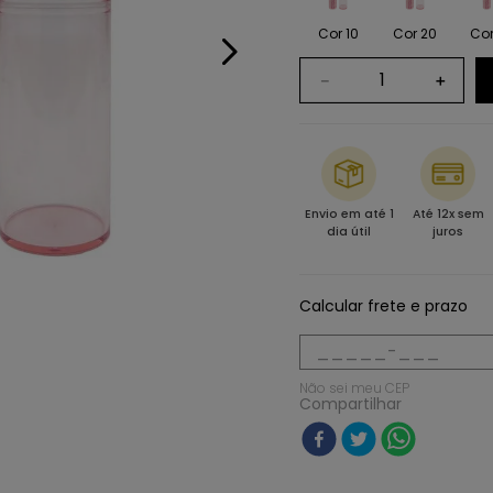
Cor 10
Cor 20
Cor
－
＋
Envio em até 1
Até 12x sem
dia útil
juros
Calcular frete e prazo
Não sei meu CEP
Compartilhar