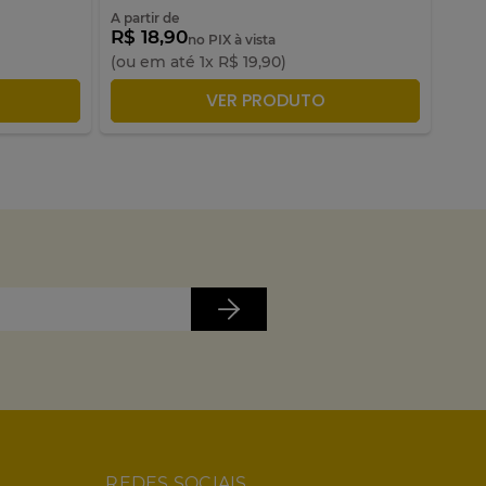
A partir de
R$ 18,90
R$ 
no PIX à vista
(ou em até
1
x
R$
19
,
90
)
(ou 
LA
ADICIONAR À SACOLA
VER PRODUTO
REDES SOCIAIS