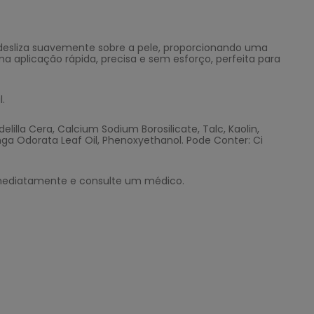
 desliza suavemente sobre a pele, proporcionando uma
 aplicação rápida, precisa e sem esforço, perfeita para
.
elilla Cera, Calcium Sodium Borosilicate, Talc, Kaolin,
nga Odorata Leaf Oil, Phenoxyethanol. Pode Conter: Ci
 imediatamente e consulte um médico.