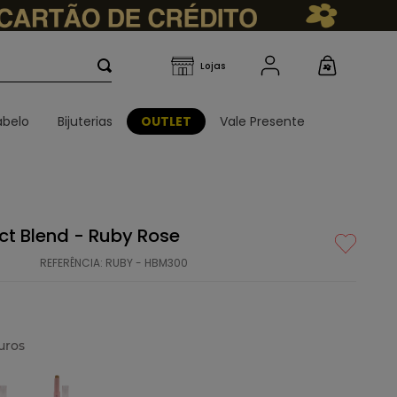
belo
Bijuterias
OUTLET
Vale Presente
ect Blend - Ruby Rose
REFERÊNCIA
:
RUBY - HBM300
uros