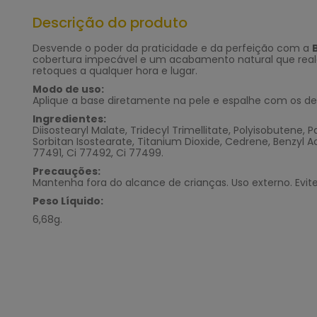
Descrição do produto
Desvende o poder da praticidade e da perfeição com a
cobertura impecável e um acabamento natural que realça
retoques a qualquer hora e lugar.
Modo de uso:
Aplique a base diretamente na pele e espalhe com os d
Ingredientes:
Diisostearyl Malate, Tridecyl Trimellitate, Polyisobutene, 
Sorbitan Isostearate, Titanium Dioxide, Cedrene, Benzyl 
77491, Ci 77492, Ci 77499.
Precauções:
Mantenha fora do alcance de crianças. Uso externo. Evi
Peso Líquido:
6,68g.