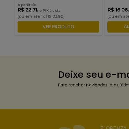
A partir de
R$ 22,71
R$ 16,06
no PIX à vista
(ou em até
1
x
R$
23
,
90
)
(ou em at
ADICIONAR À SACOLA
A
VER PRODUTO
Deixe seu e-ma
Para receber novidades, e as últ
FLORENZA