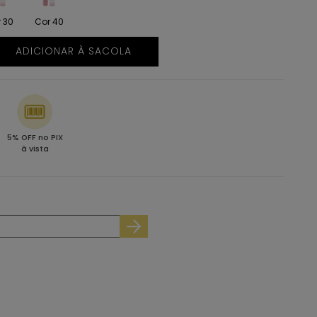
 30
Cor 40
ADICIONAR À SACOLA
5% OFF no PIX
à vista