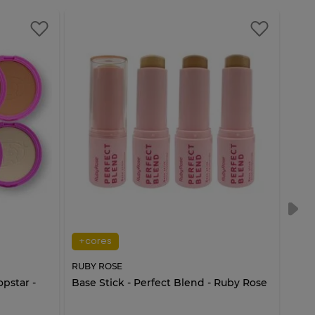
+cores
RUBY ROSE
RUBY
pstar -
Base Stick - Perfect Blend - Ruby Rose
Pale
Ros