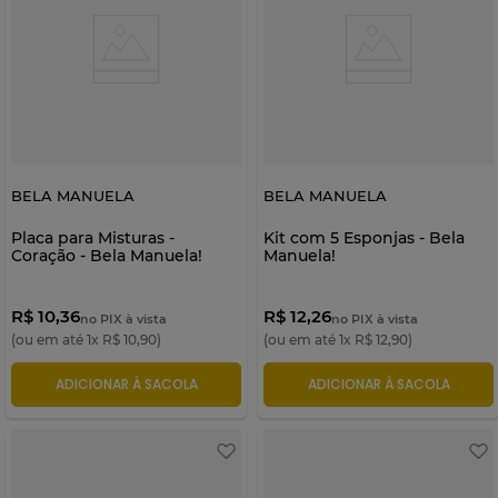
BELA MANUELA
BELA MANUELA
Placa para Misturas -
Kit com 5 Esponjas - Bela
Coração - Bela Manuela!
Manuela!
R$ 10,36
R$ 12,26
no PIX à vista
no PIX à vista
(ou em até
1
x
R$
10
,
90
)
(ou em até
1
x
R$
12
,
90
)
ADICIONAR À SACOLA
ADICIONAR À SACOLA