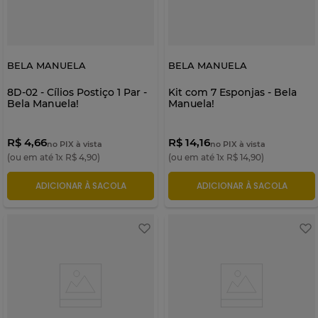
BELA MANUELA
BELA MANUELA
8D-02 - Cílios Postiço 1 Par -
Kit com 7 Esponjas - Bela
Bela Manuela!
Manuela!
R$ 4,66
R$ 14,16
no PIX à vista
no PIX à vista
(ou em até
1
x
R$
4
,
90
)
(ou em até
1
x
R$
14
,
90
)
ADICIONAR À SACOLA
ADICIONAR À SACOLA