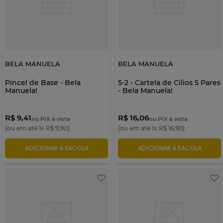
BELA MANUELA
BELA MANUELA
Pincel de Base - Bela
5-2 - Cartela de Cílios 5 Pares
Manuela!
- Bela Manuela!
R$ 9,41
R$ 16,06
no PIX à vista
no PIX à vista
(ou em até
1
x
R$
9
,
90
)
(ou em até
1
x
R$
16
,
90
)
ADICIONAR À SACOLA
ADICIONAR À SACOLA