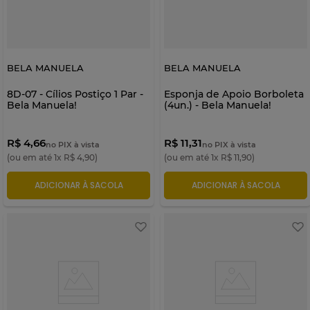
BELA MANUELA
BELA MANUELA
8D-07 - Cílios Postiço 1 Par -
Esponja de Apoio Borboleta
Bela Manuela!
(4un.) - Bela Manuela!
R$ 4,66
R$ 11,31
no PIX à vista
no PIX à vista
(ou em até
1
x
R$
4
,
90
)
(ou em até
1
x
R$
11
,
90
)
ADICIONAR À SACOLA
ADICIONAR À SACOLA