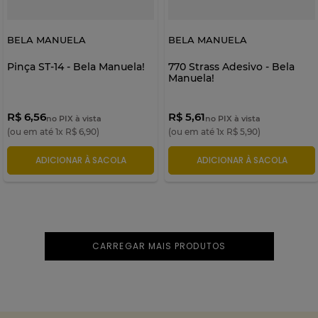
BELA MANUELA
BELA MANUELA
Pinça ST-14 - Bela Manuela!
770 Strass Adesivo - Bela
Manuela!
R$ 6,56
R$ 5,61
no PIX à vista
no PIX à vista
(ou em até
1
x
R$
6
,
90
)
(ou em até
1
x
R$
5
,
90
)
ADICIONAR À SACOLA
ADICIONAR À SACOLA