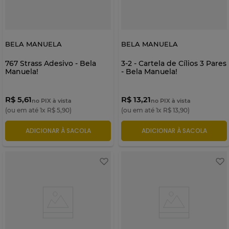
BELA MANUELA
BELA MANUELA
767 Strass Adesivo - Bela
3-2 - Cartela de Cílios 3 Pares
Manuela!
- Bela Manuela!
R$ 5,61
R$ 13,21
no PIX à vista
no PIX à vista
(ou em até
1
x
R$
5
,
90
)
(ou em até
1
x
R$
13
,
90
)
ADICIONAR À SACOLA
ADICIONAR À SACOLA