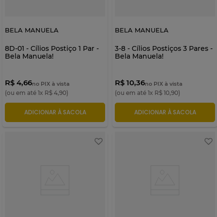
BELA MANUELA
BELA MANUELA
8D-01 - Cílios Postiço 1 Par -
3-8 - Cílios Postiços 3 Pares -
Bela Manuela!
Bela Manuela!
R$ 4,66
R$ 10,36
no PIX à vista
no PIX à vista
(ou em até
1
x
R$
4
,
90
)
(ou em até
1
x
R$
10
,
90
)
ADICIONAR À SACOLA
ADICIONAR À SACOLA