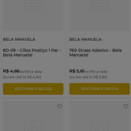
BELA MANUELA
BELA MANUELA
8D-09 - Cílios Postiço 1 Par -
769 Strass Adesivo - Bela
Bela Manuela!
Manuela!
R$ 4,66
R$ 5,61
no PIX à vista
no PIX à vista
(ou em até
1
x
R$
4
,
90
)
(ou em até
1
x
R$
5
,
90
)
ADICIONAR À SACOLA
ADICIONAR À SACOLA