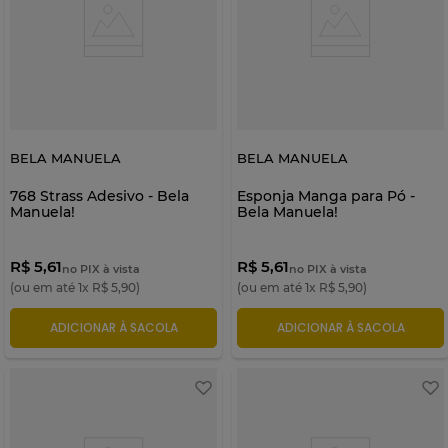
BELA MANUELA
BELA MANUELA
768 Strass Adesivo - Bela
Esponja Manga para Pó -
Manuela!
Bela Manuela!
R$ 5,61
R$ 5,61
no PIX à vista
no PIX à vista
(ou em até
1
x
R$
5
,
90
)
(ou em até
1
x
R$
5
,
90
)
ADICIONAR À SACOLA
ADICIONAR À SACOLA