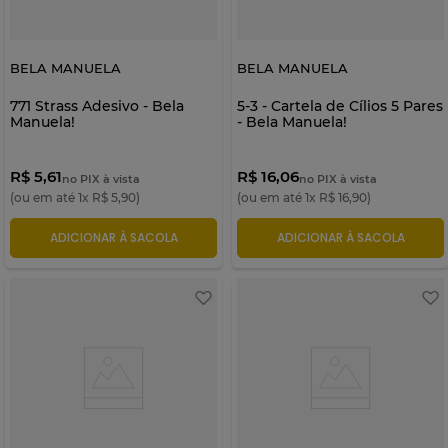
BELA MANUELA
BELA MANUELA
771 Strass Adesivo - Bela
5-3 - Cartela de Cílios 5 Pares
Manuela!
- Bela Manuela!
R$ 5,61
R$ 16,06
no PIX à vista
no PIX à vista
(ou em até
1
x
R$
5
,
90
)
(ou em até
1
x
R$
16
,
90
)
ADICIONAR À SACOLA
ADICIONAR À SACOLA