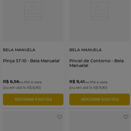
BELA MANUELA
BELA MANUELA
Pinça ST-10 - Bela Manuela!
Pincel de Contorno - Bela
Manuela!
R$ 6,56
R$ 9,41
no PIX à vista
no PIX à vista
(ou em até
1
x
R$
6
,
90
)
(ou em até
1
x
R$
9
,
90
)
ADICIONAR À SACOLA
ADICIONAR À SACOLA