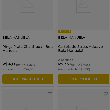
+cores
BELA MANUELA
BELA MANUELA
Pinça Prata Chanfrada - Bela
Cartela de Strass Adesivo -
Manuela!
Bela Manuela!
A partir de
R$ 4,66
R$ 3,71
no PIX à vista
no PIX à vista
(ou em até
1
x
R$
4
,
90
)
(ou em até
1
x
R$
3
,
90
)
VER PRODUTO
ADICIONAR À SACOLA
ADICIONAR À SACOLA