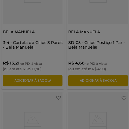
BELA MANUELA
BELA MANUELA
3-4 - Cartela de Cílios 3 Pares
8D-05 - Cílios Postiço 1 Par -
- Bela Manuela!
Bela Manuela!
R$ 13,21
R$ 4,66
no PIX à vista
no PIX à vista
(ou em até
1
x
R$
13
,
90
)
(ou em até
1
x
R$
4
,
90
)
ADICIONAR À SACOLA
ADICIONAR À SACOLA