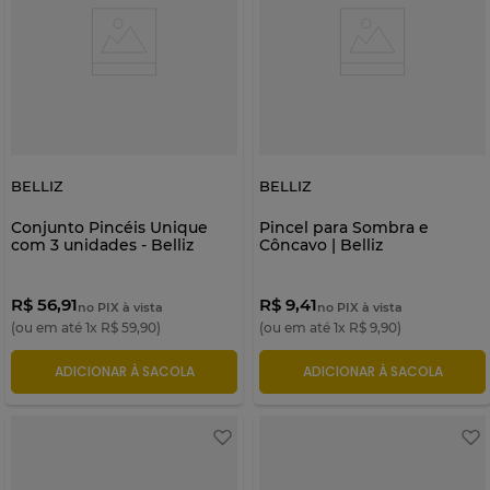
BELLIZ
BELLIZ
Conjunto Pincéis Unique
Pincel para Sombra e
com 3 unidades - Belliz
Côncavo | Belliz
R$ 56,91
R$ 9,41
no PIX à vista
no PIX à vista
(ou em até
1
x
R$
59
,
90
)
(ou em até
1
x
R$
9
,
90
)
ADICIONAR À SACOLA
ADICIONAR À SACOLA