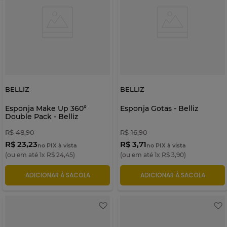
BELLIZ
BELLIZ
Esponja Make Up 360°
Esponja Gotas - Belliz
Double Pack - Belliz
R$
48
,
90
R$
16
,
90
R$ 23,23
R$ 3,71
no PIX à vista
no PIX à vista
(ou em até
1
x
R$
24
,
45
)
(ou em até
1
x
R$
3
,
90
)
ADICIONAR À SACOLA
ADICIONAR À SACOLA