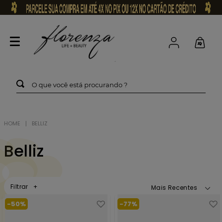
O que você está procurando ?
BELLIZ
Belliz
Filtrar
Mais Recentes
-
50%
-
77%