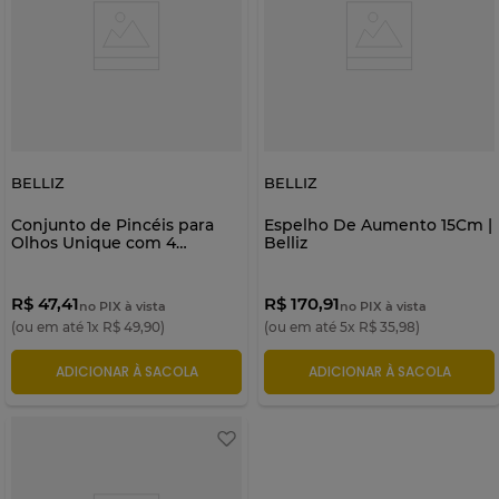
BELLIZ
BELLIZ
Conjunto de Pincéis para
Espelho De Aumento 15Cm |
Olhos Unique com 4
Belliz
unidades | Belliz
R$ 47,41
R$ 170,91
no PIX à vista
no PIX à vista
(ou em até
1
x
R$
49
,
90
)
(ou em até
5
x
R$
35
,
98
)
ADICIONAR À SACOLA
ADICIONAR À SACOLA