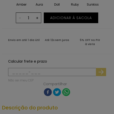
Amber
Aura
Doll
Ruby
Sunkiss
ADICIONAR À SACOLA
－
＋
Envio em até 1 dia útil
Até 12x sem juros
5% OFF no PIX
à vista
Calcular frete e prazo
Não sei meu CEP
Compartilhar
Descrição do produto