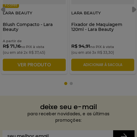
+cores
LARA BEAUTY
LARA BEAUTY
Blush Compacto - Lara
Fixador de Maquiagem
Beauty
120ml - Lara Beauty
A partir de
R$ 71,16
R$ 94,91
no PIX à vista
no PIX à vista
(ou em até
2
x
R$
37
,
45
)
(ou em até
3
x
R$
33
,
30
)
VER PRODUTO
ADICIONAR À SACOLA
ADICIONAR À SACOLA
deixe seu e-mail
para receber novidades, e as últimas
promoções: