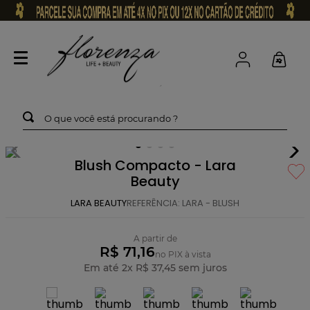
O que você está procurando ?
Blush Compacto - Lara
Beauty
LARA BEAUTY
REFERÊNCIA
:
LARA - BLUSH
A partir de
R$ 71,16
no PIX à vista
Em até
2
x
R$
37
,
45
sem juros