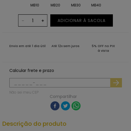
MB10
MB20
MB30
MB40
ADICIONAR À SACOLA
－
＋
Envio em até 1 dia útil
Até 12x sem juros
5% OFF no PIX
à vista
Calcular frete e prazo
Não sei meu CEP
Compartilhar
Descrição do produto