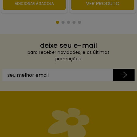
VER PRODUTO
ADICIONAR À SACOLA
ADICIONAR À SACOLA
deixe seu e-mail
para receber novidades, e as últimas
promoções: