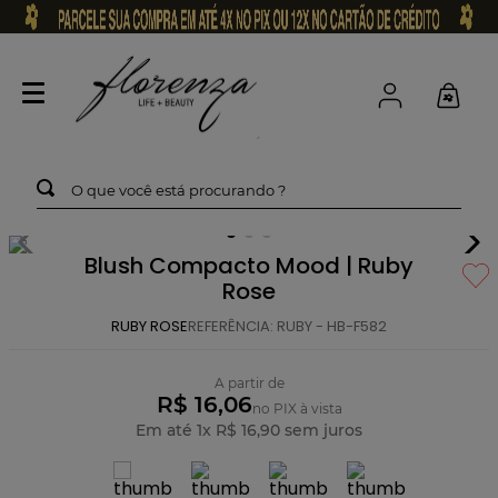
O que você está procurando ?
Blush Compacto Mood | Ruby
Rose
RUBY ROSE
REFERÊNCIA
:
RUBY - HB-F582
A partir de
R$ 16,06
no PIX à vista
Em até
1
x
R$
16
,
90
sem juros