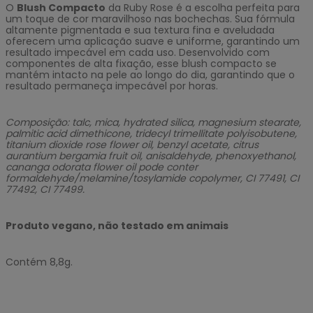
O
Blush Compacto
da Ruby Rose é a escolha perfeita para
um toque de cor maravilhoso nas bochechas. Sua fórmula
altamente pigmentada e sua textura fina e aveludada
oferecem uma aplicação suave e uniforme, garantindo um
resultado impecável em cada uso. Desenvolvido com
componentes de alta fixação, esse blush compacto se
mantém intacto na pele ao longo do dia, garantindo que o
resultado permaneça impecável por horas.
Composição: talc, mica, hydrated silica, magnesium stearate,
palmitic acid dimethicone, tridecyl trimellitate polyisobutene,
titanium dioxide rose flower oil, benzyl acetate, citrus
aurantium bergamia fruit oil, anisaldehyde, phenoxyethanol,
cananga odorata flower oil pode conter
formaldehyde/melamine/tosylamide copolymer, CI 77491, CI
77492, CI 77499.
Produto vegano, não testado em animais
Contém 8,8g.