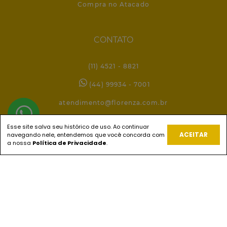
Compra no Atacado
CONTATO
(11) 4521 - 8821
(44) 99934 - 7001
atendimento@florenza.com.br
Esse site salva seu histórico de uso. Ao continuar
ACEITAR
navegando nele, entendemos que você concorda com
REDES SOCIAIS
a nossa
Política de Privacidade
.