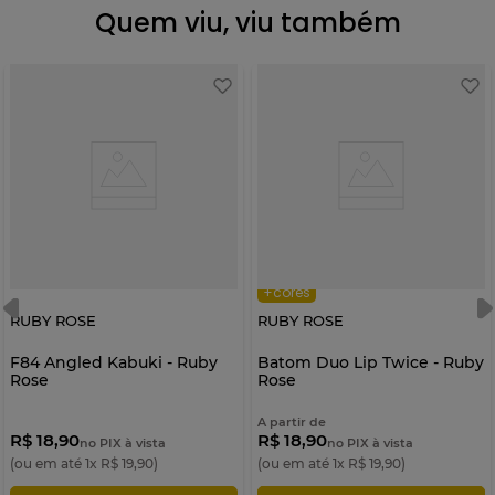
Quem viu, viu também
+cores
RUBY ROSE
RUBY ROSE
F84 Angled Kabuki - Ruby
Batom Duo Lip Twice - Ruby
Rose
Rose
A partir de
R$ 18,90
R$ 18,90
no PIX à vista
no PIX à vista
(ou em até
1
x
R$
19
,
90
)
(ou em até
1
x
R$
19
,
90
)