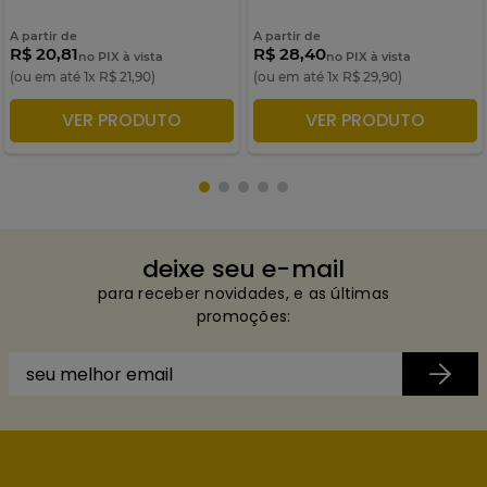
A partir de
A partir de
R$ 20,81
R$ 28,40
no PIX à vista
no PIX à vista
(ou em até
1
x
R$
21
,
90
)
(ou em até
1
x
R$
29
,
90
)
VER PRODUTO
VER PRODUTO
ADICIONAR À SACOLA
ADICIONAR À SACOLA
deixe seu e-mail
para receber novidades, e as últimas
promoções: