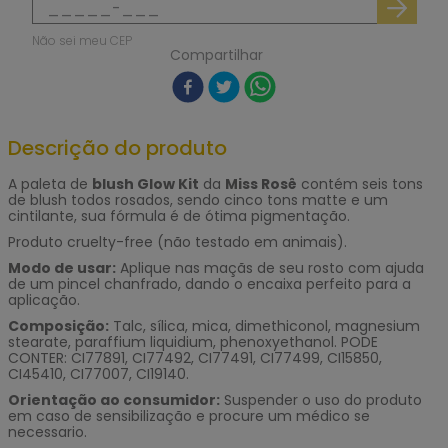
Não sei meu CEP
Compartilhar
Descrição do produto
A paleta de
blush
Glow Kit
da
Miss Rosê
contém seis tons
de blush todos rosados, sendo cinco tons matte e um
cintilante, sua fórmula é de ótima pigmentação.
Produto cruelty-free (não testado em animais).
Modo de usar:
Aplique nas maçãs de seu rosto com ajuda
de um pincel chanfrado, dando o encaixa perfeito para a
aplicação.
Composição:
Talc, sílica, mica, dimethiconol, magnesium
stearate, paraffium liquidium, phenoxyethanol. PODE
CONTER: CI77891, CI77492, CI77491, CI77499, CI15850,
CI45410, CI77007, CI19140.
Orientação ao consumidor:
Suspender o uso do produto
em caso de sensibilização e procure um médico se
necessario.