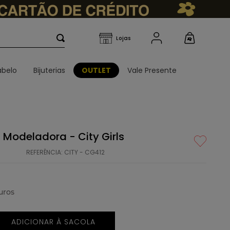
belo
Bijuterias
OUTLET
Vale Presente
 Modeladora - City Girls
REFERÊNCIA
:
CITY - CG412
uros
ADICIONAR À SACOLA