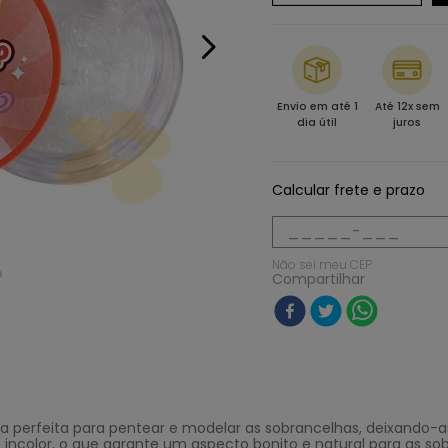
Envio em até 1
Até 12x sem
dia útil
juros
Calcular frete e prazo
Não sei meu CEP
Compartilhar
a perfeita para pentear e modelar as sobrancelhas, deixando-as
é incolor, o que garante um aspecto bonito e natural para as s