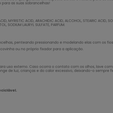
o para as suas sobrancelhas!
CID, MYRISTIC ACID, ARACHIDIC ACID, ALCOHOL, STEARIC ACID, SO
TOL, SODIUM LAURYL SULFATE, PARFUM.
ancelhas, penteando pressionando e modelando elas com os fio
ovinha ou no próprio fixador para a aplicação.
para uso externo. Caso ocorra o contato com os olhos, lave co
nge de luz, crianças e do calor excessivo, deixando-o sempre
ciclável.