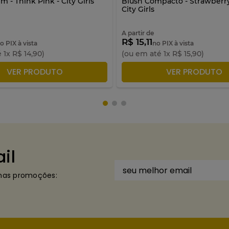
 - Think Pink - City Girls
Blush Compacto - Strawberry
City Girls
A partir de
R$ 15,11
o PIX à vista
no PIX à vista
é
1
x
R$
14
,
90
)
(ou em até
1
x
R$
15
,
90
)
DICIONAR À SACOLA
ADICIONAR À SACO
VER PRODUTO
VER PRODUTO
il
imas promoções: