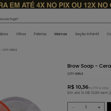
 procura hoje?
ábios
Olhos
Paletas
Marcas
Seção Infantil
Ca
 CITY GIRLS
Brow Soap - Cera
CITY GIRLS
R$ 10,36
no PIX à vista
Em até
1
x
R$
10
,
90
sem j
－
＋