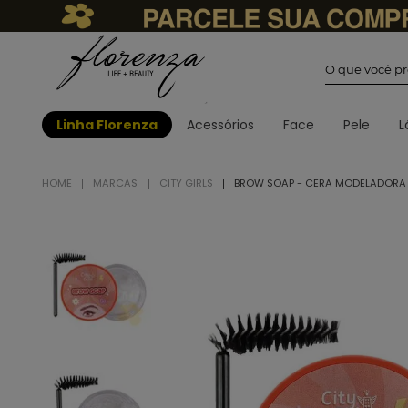
O que você
Linha Florenza
Acessórios
Face
Pele
L
MARCAS
CITY GIRLS
BROW SOAP - CERA MODELADORA -