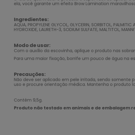
ela, você garante um efeito Brow Lamination maravilhos
Ingredientes:
AQUA, PROPYLENE GLYCOL, GLYCERIN, SORBITOL, PALMITIC A
HYDROXIDE, LAURETH-3, SODIUM SULFATE, MALTITOL, MANNI
Modo de usar:
Com o auxílio da escovinha, aplique o produto nas sobr
Para uma maior fixação, borrife um pouco de água na esc
Precauções:
Não deve ser aplicado em pele irritada, sendo somente 
uso e procure orientação médica. Mantenha o produto lo
Contém 9,5g.
Produto não testado em animais e de embalagem re