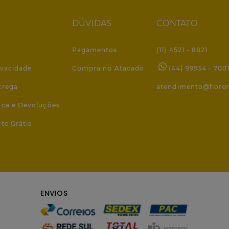
DÚVIDAS
CONTATO
Pagamentos
(11) 4521 - 8821
ivacidade
Compra no Atacado
(44) 99934 - 700
trega
atendimento@flore
roca e Devoluções
ete Grátis
ENVIOS