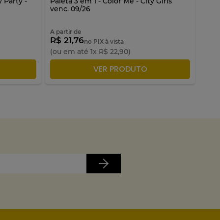
 Party -
Paleta 3 em 1 - Color Me - City Girls
Trio
venc. 09/26
A partir de
A par
R$ 21,76
R$ 
no PIX à vista
(ou em até
1
x
R$
22
,
90
)
(ou 
LA
ADICIONAR À SACOLA
VER PRODUTO