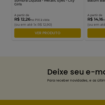
as -
Sombra Líquida - Metalic Eyes - City
Batom Balm
Girls
A partir de
A partir de
R$ 12,26
R$ 14,16
no PIX à vista
n
(ou em até
1
x
R$
12
,
90
)
(ou em at
ADICIONAR À SACOLA
A
VER PRODUTO
Deixe seu e-ma
Para receber novidades, e as últ