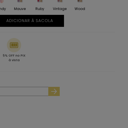
ndy
Mauve
Ruby
Vintage
Wood
ADICIONAR À SACOLA
5% OFF no PIX
à vista