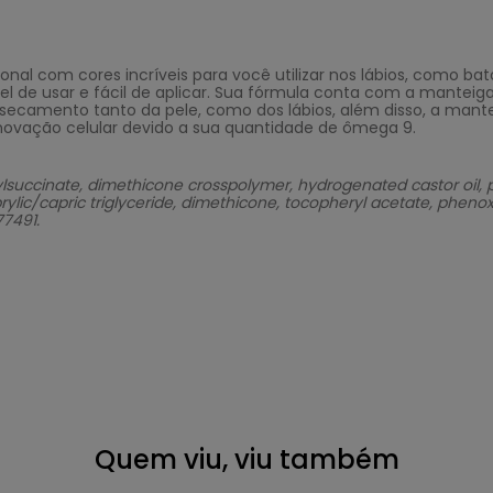
onal com cores incríveis para você utilizar nos lábios, como
l de usar e fácil de aplicar. Sua fórmula conta com a mantei
 ressecamento tanto da pele, como dos lábios, além disso, a man
ovação celular devido a sua quantidade de ômega 9.
uccinate, dimethicone crosspolymer, hydrogenated castor oil, pe
lic/capric triglyceride, dimethicone, tocopheryl acetate, phenoxye
77491.
Quem viu, viu também