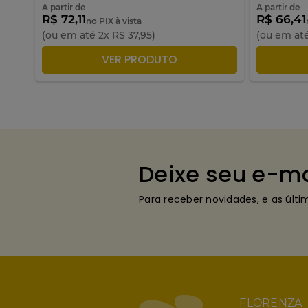
A partir de
A partir de
R$ 72,11
R$ 66,41
no PIX à vista
(ou em até
2
x
R$
37
,
95
)
(ou em at
ADICIONAR À SACOLA
A
VER PRODUTO
Deixe seu e-ma
Para receber novidades, e as últ
FLORENZA