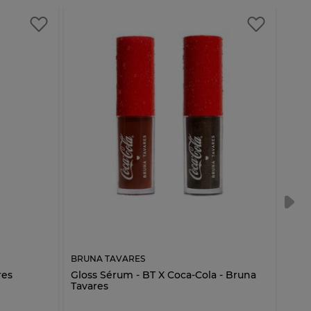
BRUNA TAVARES
BRUN
res
Gloss Sérum - BT X Coca-Cola - Bruna
Balm
Tavares
Cola