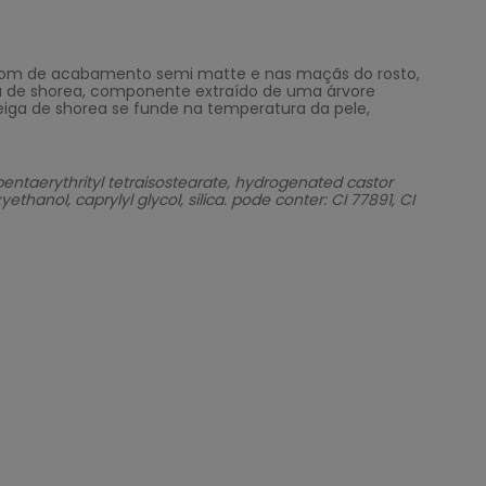
 batom de acabamento semi matte e nas maçãs do rosto,
ga de shorea, componente extraído de uma árvore
teiga de shorea se funde na temperatura da pele,
ntaerythrityl tetraisostearate, hydrogenated castor
thanol, caprylyl glycol, silica. pode conter: CI 77891, CI