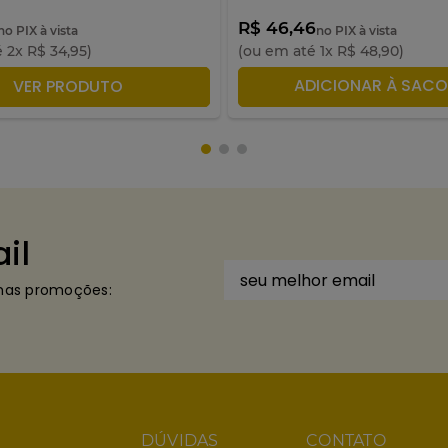
R$ 46,46
no PIX à vista
no PIX à vista
é
2
x
R$
34
,
95
)
(ou em até
1
x
R$
48
,
90
)
DICIONAR À SACOLA
ADICIONAR À SACO
VER PRODUTO
il
imas promoções:
DÚVIDAS
CONTATO