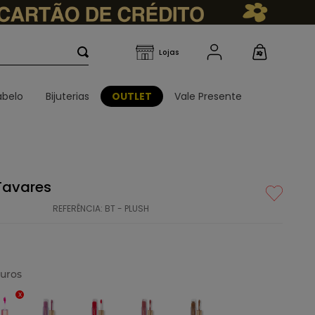
belo
Bijuterias
OUTLET
Vale Presente
 Tavares
REFERÊNCIA
:
BT - PLUSH
uros