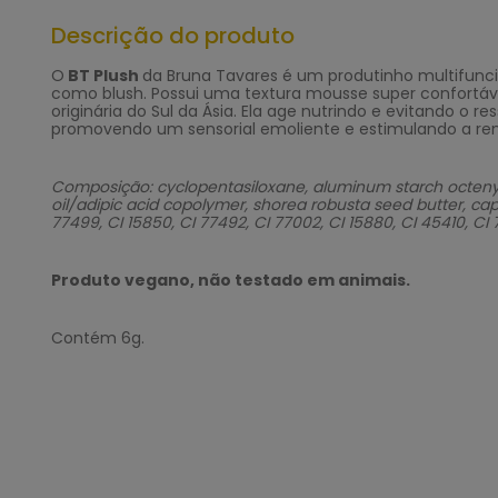
Descrição do produto
O
BT Plush
da Bruna Tavares é um produtinho multifunci
como blush. Possui uma textura mousse super confortáve
originária do Sul da Ásia. Ela age nutrindo e evitando o
promovendo um sensorial emoliente e estimulando a ren
Composição: cyclopentasiloxane, aluminum starch octenyls
oil/adipic acid copolymer, shorea robusta seed butter, capry
77499, CI 15850, CI 77492, CI 77002, CI 15880, CI 45410, CI 
Produto vegano, não testado em animais.
Contém 6g.