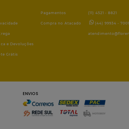
Pagamentos
(11) 4521 - 8821
ivacidade
Compra no Atacado
(44) 99934 - 700
trega
atendimento@flore
roca e Devoluções
ete Grátis
ENVIOS