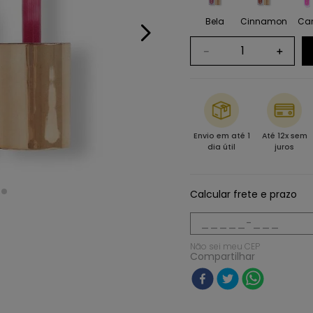
Bela
Cinnamon
Ca
－
＋
Envio em até 1
Até 12x sem
dia útil
juros
Calcular frete e prazo
Não sei meu CEP
Compartilhar