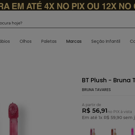
 procura hoje?
ábios
Olhos
Paletas
Marcas
Seção Infantil
Ca
BT Plush - Bruna
BRUNA TAVARES
A partir de
R$ 56,91
no PIX à vista
Em até
1
x
R$
59
,
90
sem j