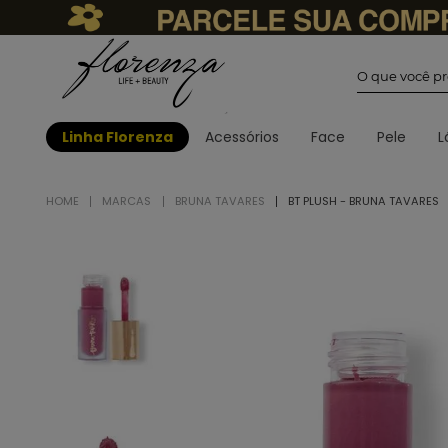
O que você
Linha Florenza
Acessórios
Face
Pele
L
MARCAS
BRUNA TAVARES
BT PLUSH - BRUNA TAVARES