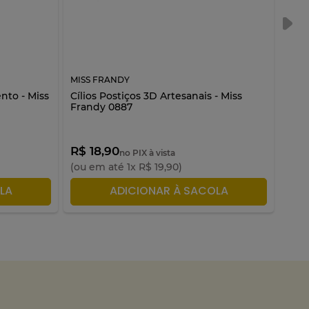
MISS FRANDY
MISS
nto - Miss
Cílios Postiços 3D Artesanais - Miss
C19-
Frandy 0887
Fra
R$ 18,90
R$ 
no PIX à vista
(ou em até
1
x
R$
19
,
90
)
(ou 
LA
ADICIONAR À SACOLA