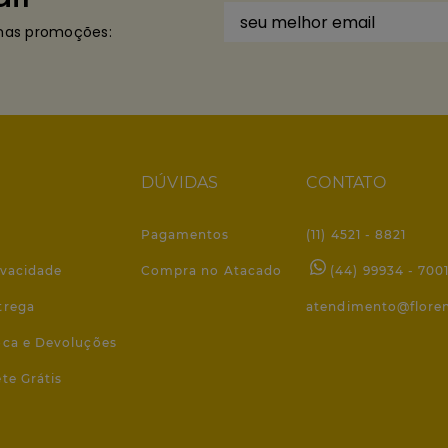
imas promoções:
DÚVIDAS
CONTATO
Pagamentos
(11) 4521 - 8821
ivacidade
Compra no Atacado
(44) 99934 - 700
trega
atendimento@flore
roca e Devoluções
ete Grátis