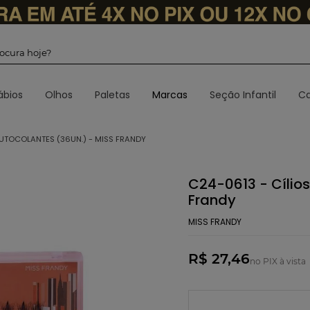
 procura hoje?
ábios
Olhos
Paletas
Marcas
Seção Infantil
Ca
AUTOCOLANTES (36UN.) - MISS FRANDY
C24-0613 - Cílios
Frandy
MISS FRANDY
R$ 27,46
no PIX à vista