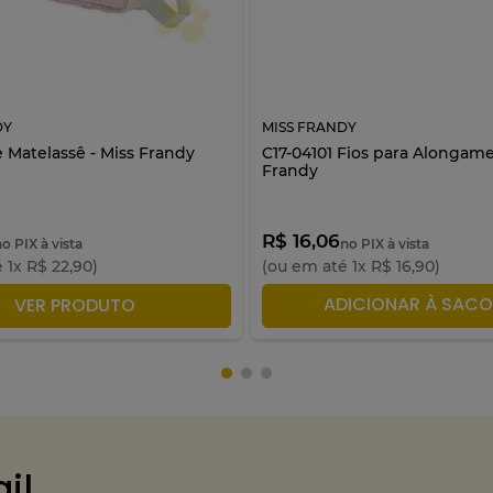
DY
MISS FRANDY
 Matelassê - Miss Frandy
C17-04101 Fios para Alongame
Frandy
R$ 16,06
no PIX à vista
no PIX à vista
é
1
x
R$
22
,
90
)
(ou em até
1
x
R$
16
,
90
)
DICIONAR À SACOLA
ADICIONAR À SACO
VER PRODUTO
il