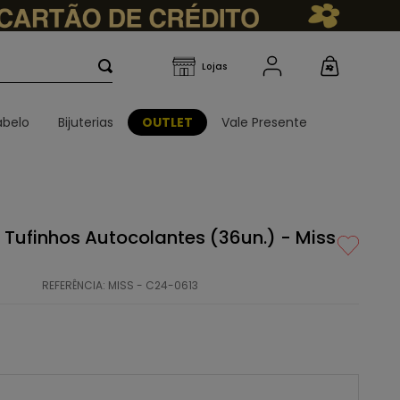
belo
Bijuterias
OUTLET
Vale Presente
 Tufinhos Autocolantes (36un.) - Miss
REFERÊNCIA
:
MISS - C24-0613