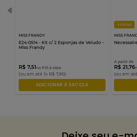
+cores
MISS FRANDY
MISS FRAN
ndy
E24-0514 - Kit c/ 2 Esponjas de Veludo -
Necessaire
Miss Frandy
A partir de
R$ 7,51
R$ 21,76
no PIX à vista
(ou em até
1
x
R$
7
,
90
)
(ou em at
ADICIONAR À SACOLA
A
Deixe seu e-ma