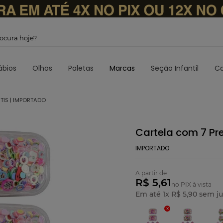
 procura hoje?
ábios
Olhos
Paletas
Marcas
Seção Infantil
Ca
TIS | IMPORTADO
Cartela com 7 Pre
IMPORTADO
A partir de
R$ 5,61
no PIX à vista
Em até
1
x
R$
5
,
90
sem ju