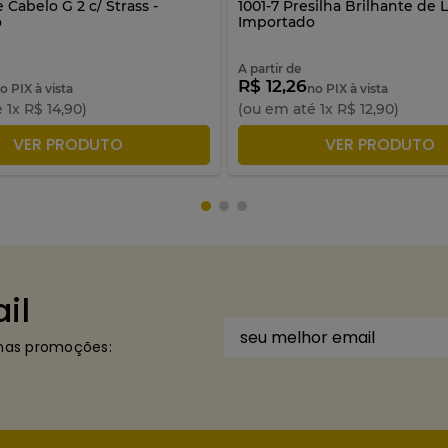
 Cabelo G 2 c/ Strass -
1001-7 Presilha Brilhante de L
o
Importado
A partir de
R$ 12,26
o PIX à vista
no PIX à vista
é
1
x
R$
14
,
90
)
(ou em até
1
x
R$
12
,
90
)
DICIONAR À SACOLA
ADICIONAR À SACO
VER PRODUTO
VER PRODUTO
il
imas promoções: