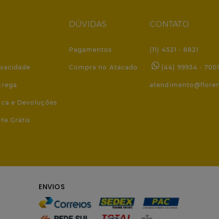
DÚVIDAS
CONTATO
Pagamentos
(11) 4521 - 8821
ivacidade
Compra no Atacado
(44) 99934 - 700
trega
atendimento@flore
roca e Devoluções
ete Grátis
ENVIOS