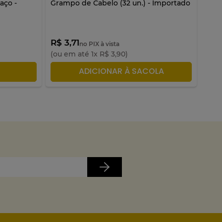
aço -
Grampo de Cabelo (32 un.) - Importado
Nece
R$ 3,71
R$ 
no PIX à vista
(ou em até
1
x
R$
3
,
90
)
(ou 
LA
ADICIONAR À SACOLA