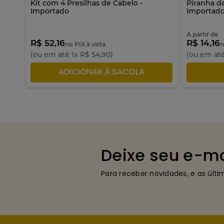
Kit com 4 Presilhas de Cabelo -
Piranha de
Importado
Importad
A partir de
R$ 52,16
R$ 14,16
no PIX à vista
n
(ou em até
1
x
R$
54
,
90
)
(ou em at
ADICIONAR À SACOLA
A
Deixe seu e-ma
Para receber novidades, e as últ