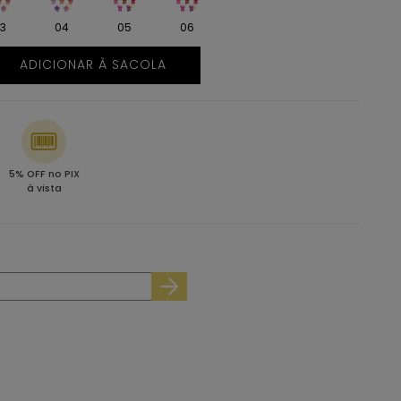
3
04
05
06
ADICIONAR À SACOLA
5% OFF no PIX
à vista