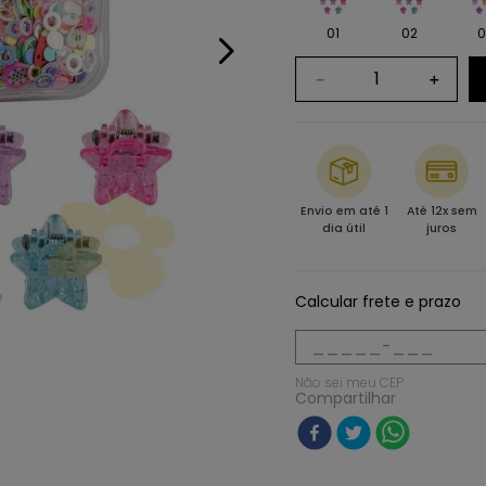
01
02
0
－
＋
Envio em até 1
Até 12x sem
dia útil
juros
Calcular frete e prazo
Não sei meu CEP
Compartilhar