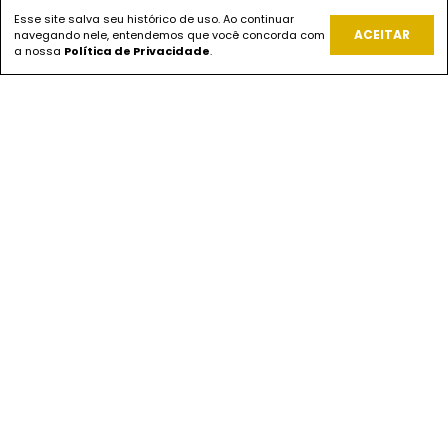
Esse site salva seu histórico de uso. Ao continuar
REDES SOCIAIS
ACEITAR
navegando nele, entendemos que você concorda com
a nossa
Política de Privacidade
.
PAGUE COM
ENVIOS
SEGURANÇA