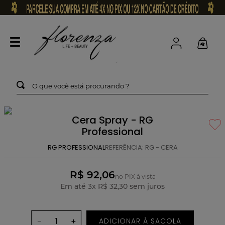
O que você está procurando ?
Cera Spray - RG
Professional
RG PROFESSIONAL
REFERÊNCIA
:
RG - CERA
R$ 92,06
no PIX à vista
Em até
3
x
R$
32
,
30
sem juros
ADICIONAR À SACOLA
－
＋