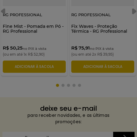
RG PROFESSIONAL
RG PROFESSIONAL
Fine Mist - Pomada em Pó -
Fix Waves - Proteção
RG Professional
Térmica - RG Professional
R$ 50,25
R$ 75,91
no PIX à vista
no PIX à vista
(ou em até
1
x
R$
52
,
90
)
(ou em até
2
x
R$
39
,
95
)
ADICIONAR À SACOLA
ADICIONAR À SACOLA
deixe seu e-mail
para receber novidades, e as últimas
promoções: