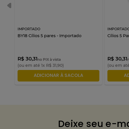
IMPORTADO
IMPORTAD
BY18 Cílios 5 pares - Importado
Cílios 5 P
R$ 30,31
R$ 30,31
no PIX à vista
(ou em até
1
x
R$
31
,
90
)
(ou em at
ADICIONAR À SACOLA
A
Deixe seu e-ma