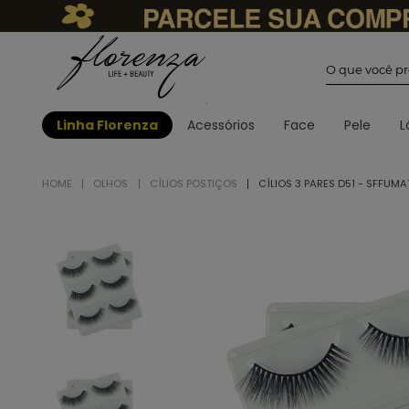
O que você
Linha Florenza
Acessórios
Face
Pele
L
OLHOS
CÍLIOS POSTIÇOS
CÍLIOS 3 PARES D51 - SFFUM