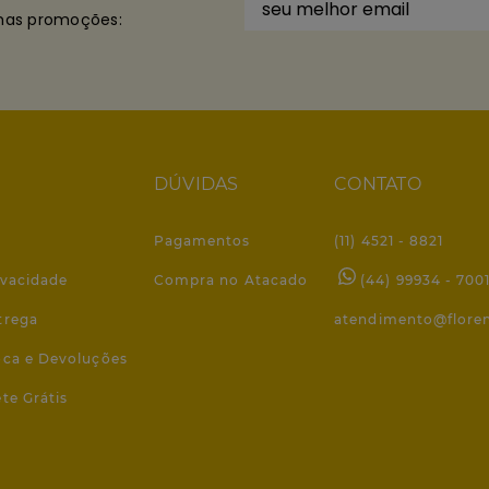
imas promoções:
DÚVIDAS
CONTATO
Pagamentos
(11) 4521 - 8821
ivacidade
Compra no Atacado
(44) 99934 - 700
trega
atendimento@flore
roca e Devoluções
ete Grátis