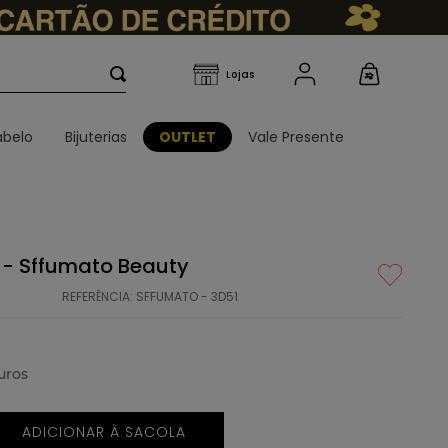
belo
Bijuterias
OUTLET
Vale Presente
1 - Sffumato Beauty
REFERÊNCIA
:
SFFUMATO - 3D51
uros
ADICIONAR À SACOLA