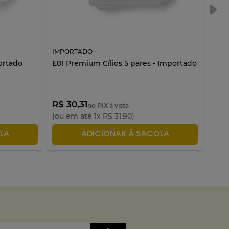
IMPORTADO
IMP
portado
E01 Premium Cílios 5 pares - Importado
Cart
R$ 30,31
R$ 
no PIX à vista
(ou em até
1
x
R$
31
,
90
)
(ou 
LA
ADICIONAR À SACOLA