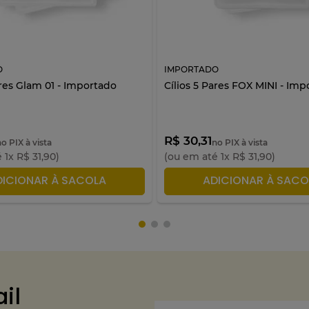
O
IMPORTADO
ares Glam 01 - Importado
Cílios 5 Pares FOX MINI - Im
R$ 30,31
no PIX à vista
no PIX à vista
é
1
x
R$
31
,
90
)
(ou em até
1
x
R$
31
,
90
)
DICIONAR À SACOLA
ADICIONAR À SACO
il