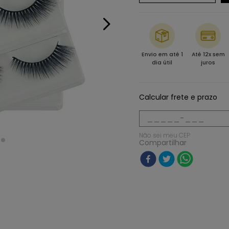
Envio em até 1
Até 12x sem
dia útil
juros
Calcular frete e prazo
Não sei meu CEP
Compartilhar