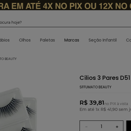
 procura hoje?
ábios
Olhos
Paletas
Marcas
Seção Infantil
Ca
ATO BEAUTY
Cílios 3 Pares D5
SFFUMATO BEAUTY
R$ 39,81
no PIX à vista
Em até
1
x
R$
41
,
90
sem j
－
＋