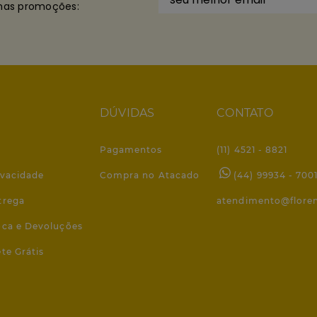
imas promoções:
DÚVIDAS
CONTATO
Pagamentos
(11) 4521 - 8821
ivacidade
Compra no Atacado
(44) 99934 - 700
trega
atendimento@flore
roca e Devoluções
ete Grátis