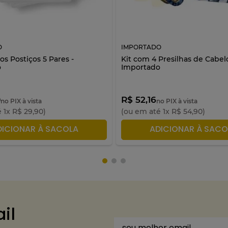
O
IMPORTADO
ios Postiços 5 Pares -
Kit com 4 Presilhas de Cabelo
o
Importado
0
R$ 52,16
no PIX à vista
no PIX à vista
é
1
x
R$
29
,
90
)
(ou em até
1
x
R$
54
,
90
)
DICIONAR À SACOLA
ADICIONAR À SACO
il