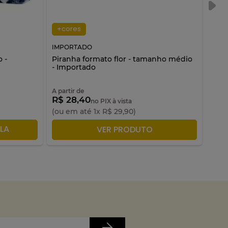
+cores
+c
IMPORTADO
IMP
 -
Piranha formato flor - tamanho médio
Tic-
- Importado
A partir de
A par
R$ 28,40
R$ 
no PIX à vista
(ou em até
1
x
R$
29
,
90
)
(ou 
LA
ADICIONAR À SACOLA
VER PRODUTO