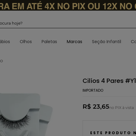
 procura hoje?
ábios
Olhos
Paletas
Marcas
Seção Infantil
Ca
DO
Cilíos 4 Pares #Y
IMPORTADO
R$ 23,65
no PIX à vista
ESTE PRODUTO 