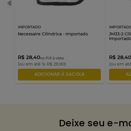
IMPORTADO
IMPORTAD
Necessaire Cilíndrica - Importado
JM33-2 Cíl
Importad
R$ 28,40
R$ 28,4
no PIX à vista
(ou em até
1
x
R$
29
,
90
)
(ou em at
ADICIONAR À SACOLA
A
Deixe seu e-ma