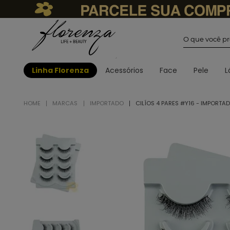
O que você
Linha Florenza
Acessórios
Face
Pele
L
MARCAS
IMPORTADO
CILÍOS 4 PARES #Y16 - IMPORTA