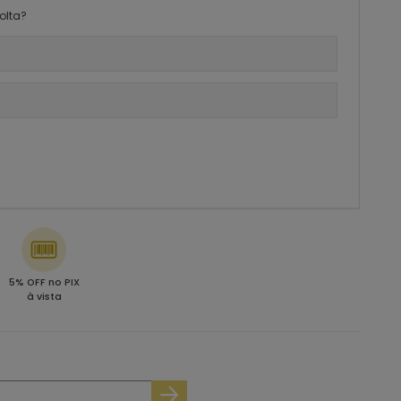
olta?
5% OFF no PIX
à vista