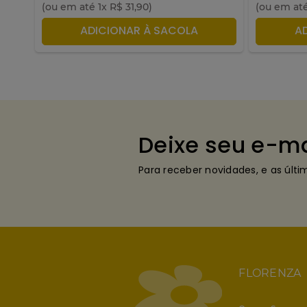
(ou em até
1
x
R$
31
,
90
)
(ou em at
ADICIONAR À SACOLA
A
Deixe seu e-ma
Para receber novidades, e as últ
FLORENZA