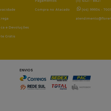
Pagamentos
(11) 4521 - 8821
ivacidade
Compra no Atacado
(44) 99934 - 700
trega
atendimento@flore
roca e Devoluções
ete Grátis
ENVIOS