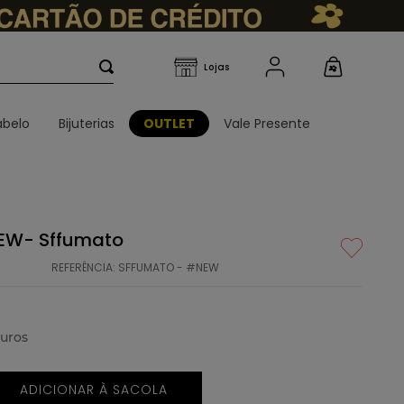
belo
Bijuterias
OUTLET
Vale Presente
NEW- Sffumato
REFERÊNCIA
:
SFFUMATO - #NEW
uros
ADICIONAR À SACOLA