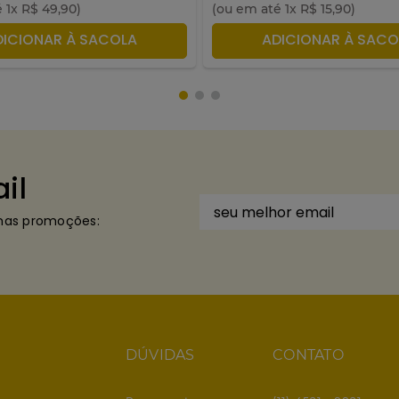
é
1
x
R$
49
,
90
)
(ou em até
1
x
R$
15
,
90
)
DICIONAR À SACOLA
ADICIONAR À SACO
il
imas promoções:
DÚVIDAS
CONTATO