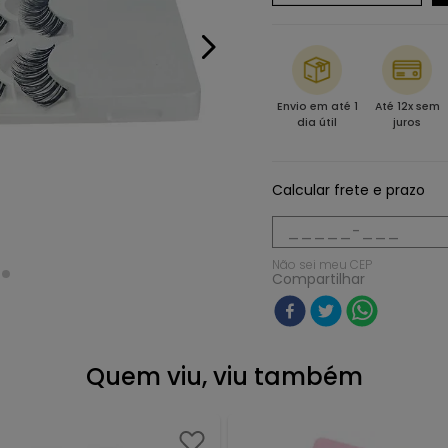
Envio em até 1
Até 12x sem
dia útil
juros
Calcular frete e prazo
Não sei meu CEP
Compartilhar
Quem viu, viu também