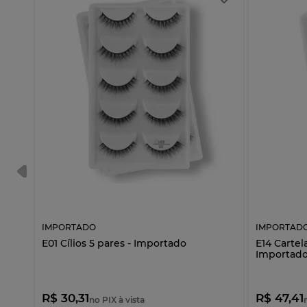
IMPORTADO
IMPORTAD
E01 Cílios 5 pares - Importado
E14 Cartela
Importad
R$ 30,31
R$ 47,41
no PIX à vista