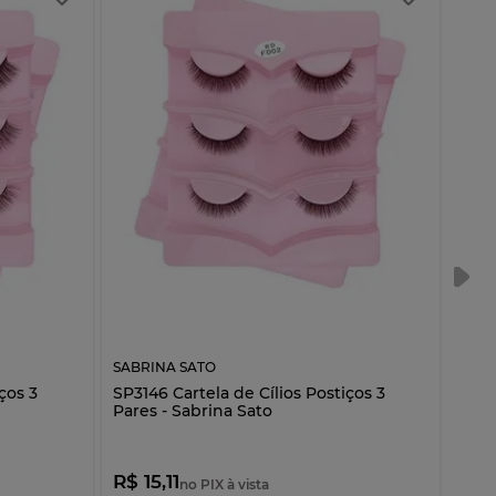
SABRINA SATO
SABR
ços 3
SP3146 Cartela de Cílios Postiços 3
SP31
Pares - Sabrina Sato
Pare
R$ 15,11
R$ 1
no PIX à vista