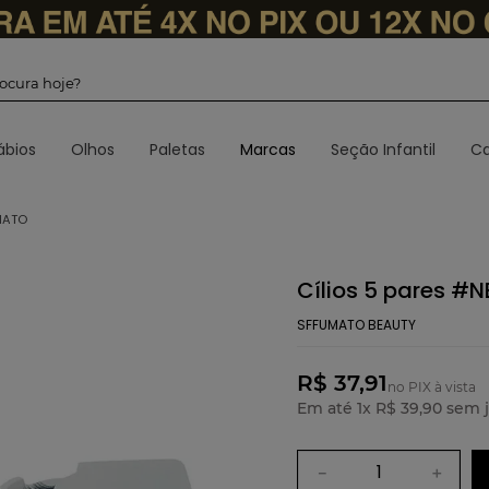
 procura hoje?
ábios
Olhos
Paletas
Marcas
Seção Infantil
Ca
MATO
Cílios 5 pares #
SFFUMATO BEAUTY
R$ 37,91
no PIX à vista
Em até
1
x
R$
39
,
90
sem j
－
＋