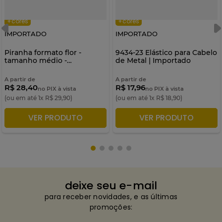
+cores
+cores
IMPORTADO
IMPORTADO
Piranha formato flor -
9434-23 Elástico para Cabelo
tamanho médio -
de Metal | Importado
Importado
A partir de
A partir de
R$ 28,40
R$ 17,96
no PIX à vista
no PIX à vista
(ou em até
1
x
R$
29
,
90
)
(ou em até
1
x
R$
18
,
90
)
VER PRODUTO
VER PRODUTO
ADICIONAR À SACOLA
ADICIONAR À SACOLA
deixe seu e-mail
para receber novidades, e as últimas
promoções: