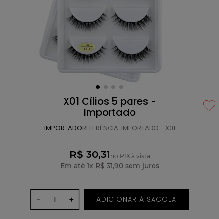
X01 Cílios 5 pares -
Importado
IMPORTADO
REFERÊNCIA
:
IMPORTADO - X01
R$ 30,31
no PIX à vista
Em até
1
x
R$
31
,
90
sem juros
ADICIONAR À SACOLA
－
＋