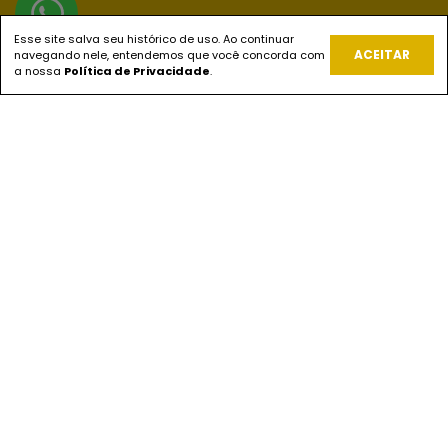
Esse site salva seu histórico de uso. Ao continuar
REDES SOCIAIS
ACEITAR
navegando nele, entendemos que você concorda com
a nossa
Política de Privacidade
.
PAGUE COM
ENVIOS
SEGURANÇA