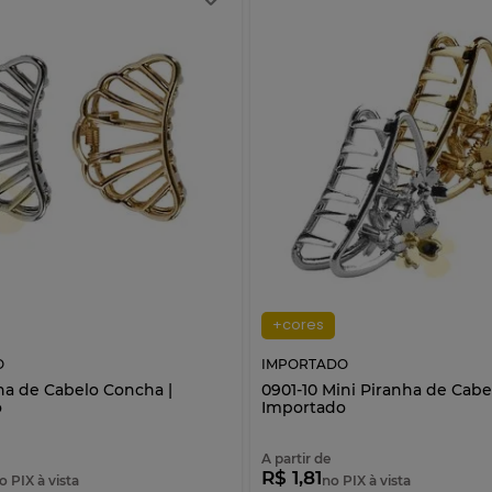
+cores
O
IMPORTADO
nha de Cabelo Concha |
0901-10 Mini Piranha de Cabel
o
Importado
A partir de
R$ 1,81
o PIX à vista
no PIX à vista