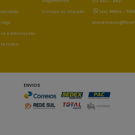
Pagamentos
(11) 4521 - 8821
ivacidade
Compra no Atacado
(44) 99934 - 700
trega
atendimento@flore
roca e Devoluções
ete Grátis
ENVIOS