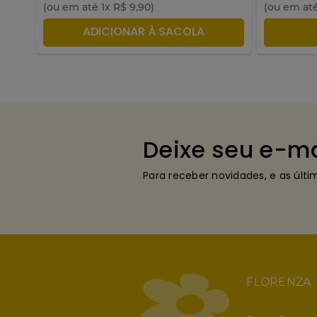
(ou em até
1
x
R$
9
,
90
)
(ou em at
ADICIONAR À SACOLA
A
Deixe seu e-ma
Para receber novidades, e as últ
FLORENZA