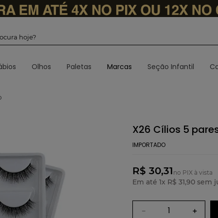
 procura hoje?
ábios
Olhos
Paletas
Marcas
Seção Infantil
Ca
O
X26 Cílios 5 pare
IMPORTADO
R$ 30,31
no PIX à vista
Em até
1
x
R$
31
,
90
sem j
－
＋