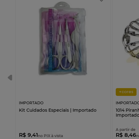
+cores
IMPORTADO
IMPORTAD
 x
Kit Cuidados Especiais | Importado
1014 Pira
Importad
A partir de
R$ 9,41
R$ 8,46
no PIX à vista
n