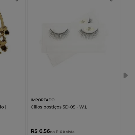
IMPORTADO
IMP
o |
Cílios postiços 5D-05 - W.L
Espe
R$ 6,56
R$ 
no PIX à vista