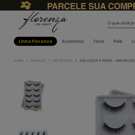
O que você
Linha Florenza
Acessórios
Face
Pele
L
MARCAS
IMPORTADO
X26 CÍLIOS 5 PARES - IMPORTAD