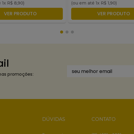
é
1
x
R$
8
,
90
)
(ou em até
1
x
R$
1
,
90
)
DICIONAR À SACOLA
ADICIONAR À SACO
VER PRODUTO
VER PRODUTO
il
imas promoções:
DÚVIDAS
CONTATO