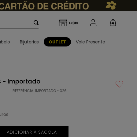
belo
Bijuterias
OUTLET
Vale Presente
s - Importado
REFERÊNCIA
:
IMPORTADO - X26
uros
ADICIONAR À SACOLA