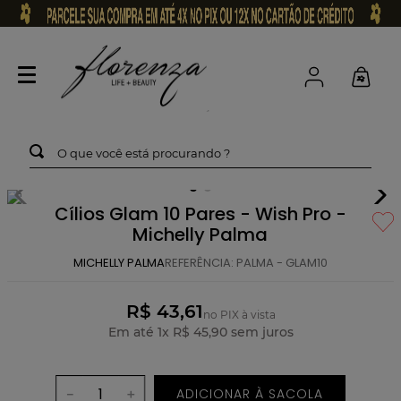
O que você está procurando ?
Cílios Glam 10 Pares - Wish Pro -
Michelly Palma
MICHELLY PALMA
REFERÊNCIA
:
PALMA - GLAM10
R$ 43,61
no PIX à vista
Em até
1
x
R$
45
,
90
sem juros
ADICIONAR À SACOLA
－
＋