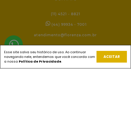
(11) 4521 - 8821
(44) 99934 - 7001
atendimento@florenza.com.br
Esse site salva seu histórico de uso. Ao continuar
REDES SOCIAIS
ACEITAR
navegando nele, entendemos que você concorda com
a nossa
Política de Privacidade
.
PAGUE COM
ENVIOS