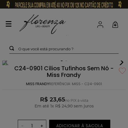
O que você está procurando ?
C24-0901 Cílios Tufinhos Sem Nó -
Miss Frandy
MISS FRANDY
REFERÊNCIA
:
MISS - C24-0901
R$ 23,65
no PIX à vista
Em até
1
x
R$
24
,
90
sem juros
ADICIONAR À SACOLA
－
＋