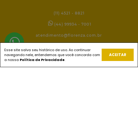
(11) 4521 - 8821
(44) 99934 - 7001
atendimento@florenza.com.br
Esse site salva seu histórico de uso. Ao continuar
ACEITAR
navegando nele, entendemos que você concorda com
REDES SOCIAIS
a nossa
Política de Privacidade
.
PAGUE COM
ENVIOS