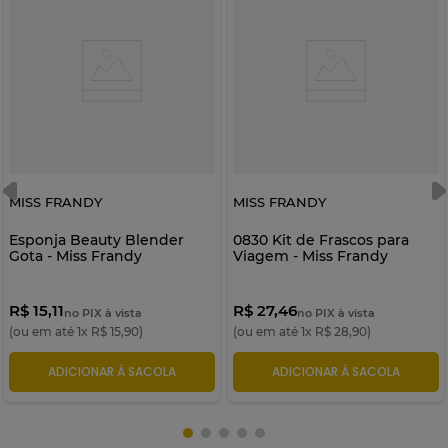
MISS FRANDY
MISS FRANDY
Esponja Beauty Blender
0830 Kit de Frascos para
Gota - Miss Frandy
Viagem - Miss Frandy
R$ 15,11
R$ 27,46
no PIX à vista
no PIX à vista
(ou em até
1
x
R$
15
,
90
)
(ou em até
1
x
R$
28
,
90
)
ADICIONAR À SACOLA
ADICIONAR À SACOLA