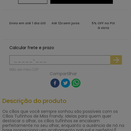
Envio em até 1 dia útil
Até 12x sem juros
5% OFF no PIX
à vista
Calcular frete e prazo
Não sei meu CEP
Compartilhar
Descrição do produto
Os cílios que você sempre sonhou são possíveis com os
Cílios Tufinhos de Miss Frandy. Ideias para quem quer
destacar o olhar, os cílios tufinhos se encaixam
perfeitamente no seu olhar, enquanto a ausência de nó na
base proporciona um acabamento natural e perfeito! É