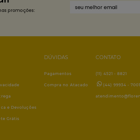
imas promoções:
DÚVIDAS
CONTATO
Pagamentos
(11) 4521 - 8821
ivacidade
Compra no Atacado
(44) 99934 - 700
trega
atendimento@flore
roca e Devoluções
ete Grátis