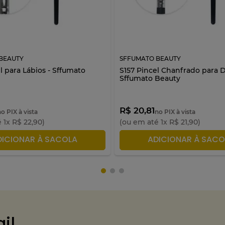
BEAUTY
SFFUMATO BEAUTY
l para Lábios - Sffumato
S157 Pincel Chanfrado para D
Sffumato Beauty
R$ 20,81
no PIX à vista
no PIX à vista
é
1
x
R$
22
,
90
)
(ou em até
1
x
R$
21
,
90
)
DICIONAR À SACOLA
ADICIONAR À SACO
il