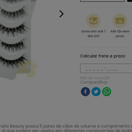
Envio em até 1
Até 12x sem
dia útil
juros
Calcular frete e prazo
Não sei meu CEP
Compartilhar
ato Beauty possui 5 pares de cílios de volume e comprimento 
s, já que podem ser usados em diferentes composições de looks