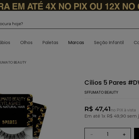
 procura hoje?
ábios
Olhos
Paletas
Marcas
Seção Infantil
Ca
FFUMATO BEAUTY
Cílios 5 Pares #
SFFUMATO BEAUTY
R$ 47,41
no PIX à vista
Em até
1
x
R$
49
,
90
sem j
－
＋