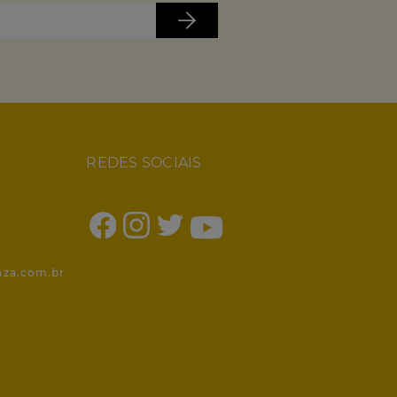
REDES SOCIAIS
1
nza.com.br