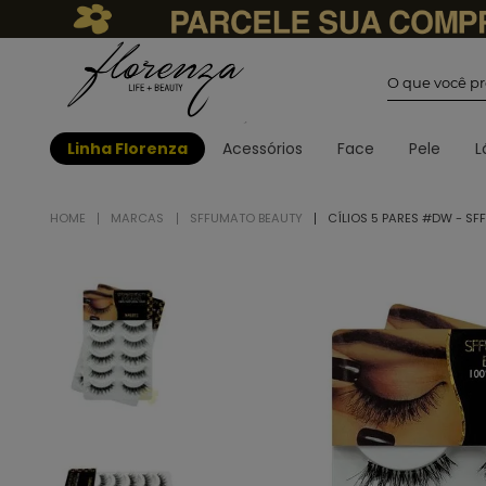
O que você
Linha Florenza
Acessórios
Face
Pele
L
MARCAS
SFFUMATO BEAUTY
CÍLIOS 5 PARES #DW - S