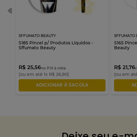
SFFUMATO BEAUTY
SFFUMATO 
S185 Pincel p/ Produtos Líquidos -
S165 Pince
Sffumato Beauty
Beauty
R$ 25,56
R$ 21,76
no PIX à vista
(ou em até
1
x
R$
26
,
90
)
(ou em at
ADICIONAR À SACOLA
A
Deixe seu e-ma