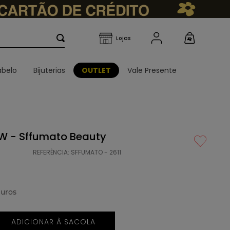
belo
Bijuterias
OUTLET
Vale Presente
DW - Sffumato Beauty
REFERÊNCIA
:
SFFUMATO - 2611
uros
ADICIONAR À SACOLA