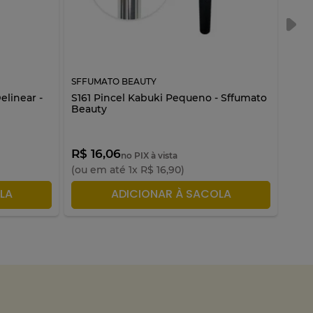
SFFUMATO BEAUTY
SFFU
elinear -
S161 Pincel Kabuki Pequeno - Sffumato
S181
Beauty
R$ 16,06
R$ 
no PIX à vista
(ou em até
1
x
R$
16
,
90
)
(ou 
LA
ADICIONAR À SACOLA