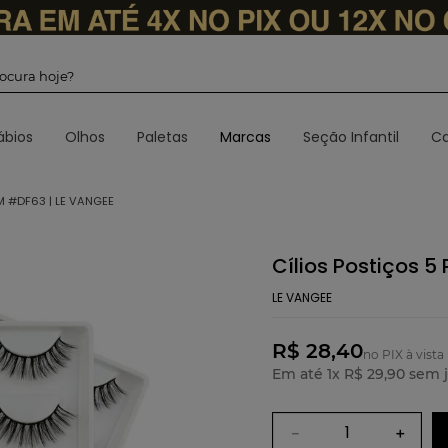
 procura hoje?
ábios
Olhos
Paletas
Marcas
Seção Infantil
Ca
M #DF63 | LE VANGEE
Cílios Postiços 
LE VANGEE
R$ 28,40
no PIX à vista
Em até
1
x
R$
29
,
90
sem j
－
＋