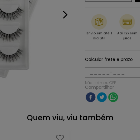
Envio em até 1
Até 12x sem
dia útil
juros
Calcular frete e prazo
Não sei meu CEP
Compartilhar
Quem viu, viu também