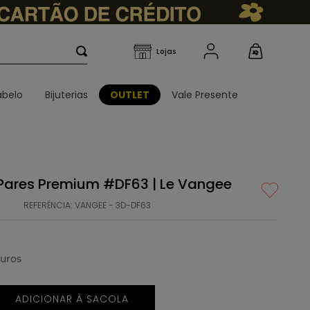
belo
Bijuterias
OUTLET
Vale Presente
5 Pares Premium #DF63 | Le Vangee
REFERÊNCIA
:
VANGEE - 3D-DF63
uros
ADICIONAR À SACOLA