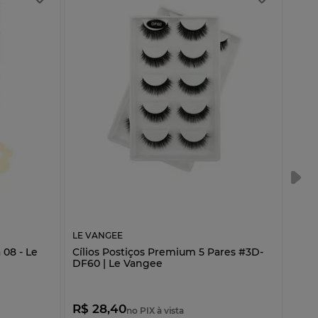
LE VANGEE
LE V
 08 - Le
Cílios Postiços Premium 5 Pares #3D-
Cíli
DF60 | Le Vangee
R$ 28,40
R$ 
no PIX à vista