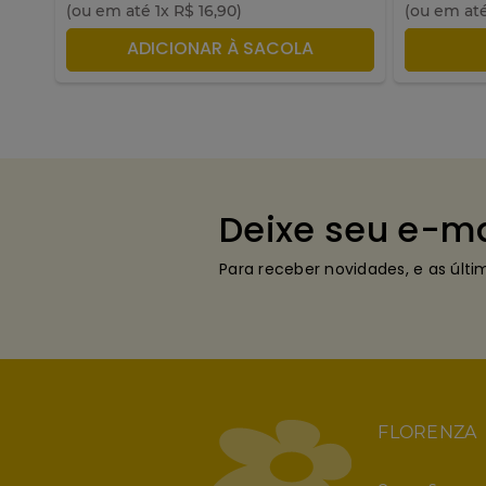
(ou em até
1
x
R$
16
,
90
)
(ou em at
ADICIONAR À SACOLA
A
Deixe seu e-ma
Para receber novidades, e as últ
FLORENZA