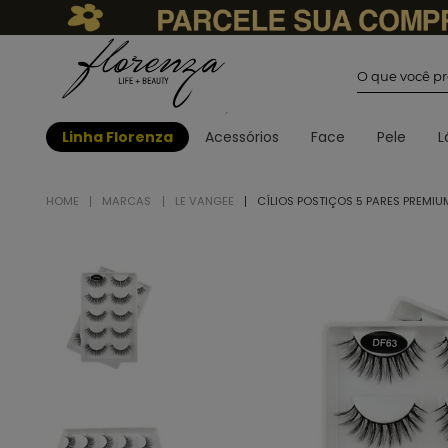
O que você
Linha Florenza
Acessórios
Face
Pele
L
MARCAS
LE VANGEE
CÍLIOS POSTIÇOS 5 PARES PREMIU