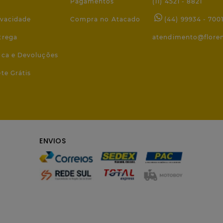
Pagamentos
(11) 4521 - 8821
ivacidade
Compra no Atacado
(44) 99934 - 700
trega
atendimento@flore
roca e Devoluções
ete Grátis
ENVIOS