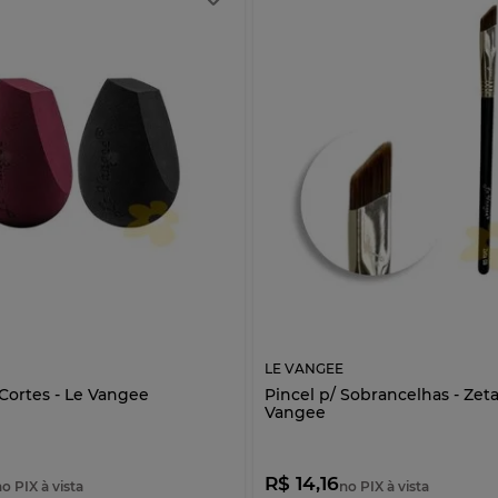
LE VANGEE
 Cortes - Le Vangee
Pincel p/ Sobrancelhas - Zeta
Vangee
R$ 14,16
no PIX à vista
no PIX à vista