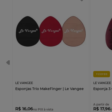
+cores
LE VANGEE
LE VANGEE
 Le
Esponjas Trio MakeFinger | Le Vangee
Esponja 3
A partir de
R$ 16,06
R$ 17,96
no PIX à vista