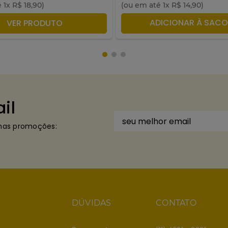
é
1
x
R$
18
,
90
)
(ou em até
1
x
R$
14
,
90
)
DICIONAR À SACOLA
ADICIONAR À SACO
VER PRODUTO
il
imas promoções:
DÚVIDAS
CONTATO