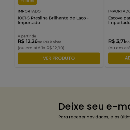
+cores
IMPORTADO
IMPORTAD
1001-5 Presilha Brilhante de Laço -
Escova par
Importado
Importad
A partir de
R$ 12,26
R$ 3,71
no PIX à vista
no
(ou em até
1
x
R$
12
,
90
)
(ou em at
ADICIONAR À SACOLA
A
VER PRODUTO
Deixe seu e-ma
Para receber novidades, e as últ