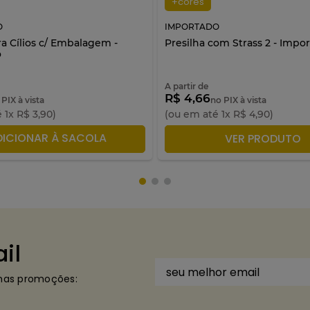
+cores
O
IMPORTADO
a Cílios c/ Embalagem -
Presilha com Strass 2 - Impo
o
A partir de
R$ 4,66
 PIX à vista
no PIX à vista
é
1
x
R$
3
,
90
)
(ou em até
1
x
R$
4
,
90
)
DICIONAR À SACOLA
ADICIONAR À SACO
VER PRODUTO
il
imas promoções: