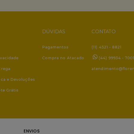
DÚVIDAS
CONTATO
Pagamentos
(11) 4521 - 8821
ivacidade
Compra no Atacado
(44) 99934 - 700
trega
atendimento@flore
roca e Devoluções
ete Grátis
ENVIOS