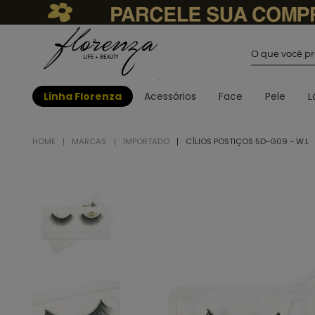
O que você
Linha Florenza
Acessórios
Face
Pele
L
MARCAS
IMPORTADO
CÍLIOS POSTIÇOS 5D-G09 - W.L