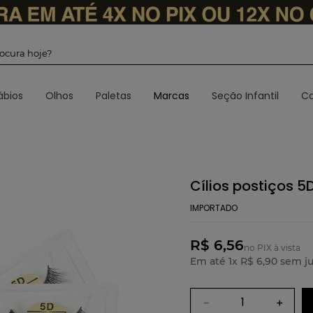
 procura hoje?
ábios
Olhos
Paletas
Marcas
Seção Infantil
Ca
Cílios postiços 5
IMPORTADO
R$ 6,56
no PIX à vista
Em até
1
x
R$
6
,
90
sem ju
－
＋