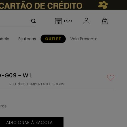
belo
Bijuterias
OUTLET
Vale Presente
D-G09 - W.L
REFERÊNCIA
:
IMPORTADO- 5DG09
ros
ADICIONAR À SACOLA