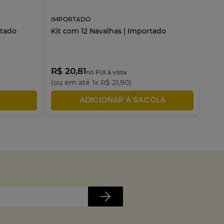
+c
IMPORTADO
IMP
rtado
Kit com 12 Navalhas | Importado
Pira
A par
R$ 20,81
R$ 
no PIX à vista
(ou em até
1
x
R$
21
,
90
)
(ou 
LA
ADICIONAR À SACOLA