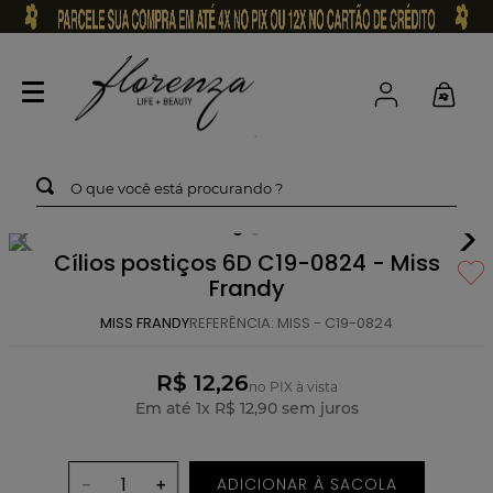
O que você está procurando ?
Cílios postiços 6D C19-0824 - Miss
Frandy
MISS FRANDY
REFERÊNCIA
:
MISS - C19-0824
R$ 12,26
no PIX à vista
Em até
1
x
R$
12
,
90
sem juros
ADICIONAR À SACOLA
－
＋