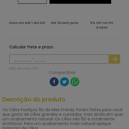
Envio em até 1 dia útil
Até 12x sem juros
5% OFF no PIX
à vista
Calcular frete e prazo
Não sei meu CEP
Compartilhar
Descrição do produto
Os
Cílios Postiços
6D da
Miss Frandy
foram feitos para você
que gosta de cílios grandes e curvados, mas ainda sim quer
um acabamento natural. Os cílios são 6D e totalmente
sintéticos. Para um acabamento mais natural aplique
máscara de cílios.