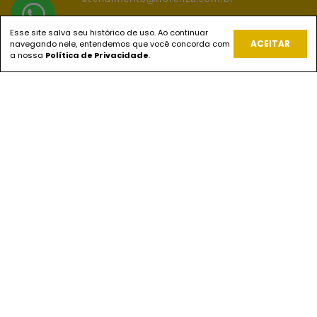
Esse site salva seu histórico de uso. Ao continuar
ACEITAR
navegando nele, entendemos que você concorda com
REDES SOCIAIS
a nossa
Política de Privacidade
.
PAGUE COM
ENVIOS
SEGURANÇA