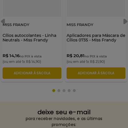
MISS FRANDY
MISS FRANDY
Cílios autocolantes - Linha
Aplicadores para Máscara de
Neutrals - Miss Frandy
Cílios 0735 - Miss Frandy
R$ 14,16
R$ 20,81
no PIX à vista
no PIX à vista
(ou em até
1
x
R$
14
,
90
)
(ou em até
1
x
R$
21
,
90
)
ADICIONAR À SACOLA
ADICIONAR À SACOLA
deixe seu e-mail
para receber novidades, e as últimas
promoções: