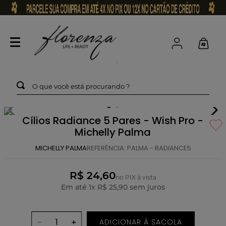
O que você está procurando ?
Cílios Radiance 5 Pares - Wish Pro -
Michelly Palma
MICHELLY PALMA
REFERÊNCIA
:
PALMA - RADIANCE5
R$ 24,60
no PIX à vista
Em até
1
x
R$
25
,
90
sem juros
ADICIONAR À SACOLA
－
＋