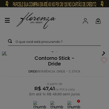
O que você está procurando ?
Contorno Stick -
Dride
DRIDE
REFERÊNCIA
:
DRIDE - C.STICK
A partir de
R$ 47,41
no PIX à vista
Em até
1
x
R$
49
,
90
sem juros