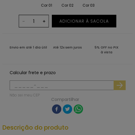
Cor 01
Cor 02
Cor 03
ADICIONAR À SACOLA
－
＋
Envio em até 1 dia útil
Até 12x sem juros
5% OFF no PIX
à vista
Calcular frete e prazo
Não sei meu CEP
Compartilhar
Descrição do produto