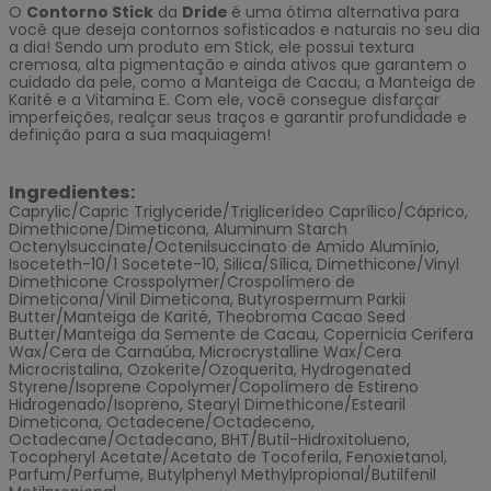
O
Contorno Stick
da
Dride
é uma ótima alternativa para
você que deseja contornos sofisticados e naturais no seu dia
a dia! Sendo um produto em Stick, ele possui textura
cremosa, alta pigmentação e ainda ativos que garantem o
cuidado da pele, como a Manteiga de Cacau, a Manteiga de
Karité e a Vitamina E. Com ele, você consegue disfarçar
imperfeições, realçar seus traços e garantir profundidade e
definição para a sua maquiagem!
Ingredientes:
Caprylic/Capric Triglyceride/Triglicerídeo Caprílico/Cáprico,
Dimethicone/Dimeticona, Aluminum Starch
Octenylsuccinate/Octenilsuccinato de Amido Alumínio,
Isoceteth-10/1 Socetete-10, Silica/Sílica, Dimethicone/Vinyl
Dimethicone Crosspolymer/Crospolímero de
Dimeticona/Vinil Dimeticona, Butyrospermum Parkii
Butter/Manteiga de Karité, Theobroma Cacao Seed
Butter/Manteiga da Semente de Cacau, Copernicia Cerifera
Wax/Cera de Carnaúba, Microcrystalline Wax/Cera
Microcristalina, Ozokerite/Ozoquerita, Hydrogenated
Styrene/Isoprene Copolymer/Copolímero de Estireno
Hidrogenado/Isopreno, Stearyl Dimethicone/Estearil
Dimeticona, Octadecene/Octadeceno,
Octadecane/Octadecano, BHT/Butil-Hidroxitolueno,
Tocopheryl Acetate/Acetato de Tocoferila, Fenoxietanol,
Parfum/Perfume, Butylphenyl Methylpropional/Butilfenil