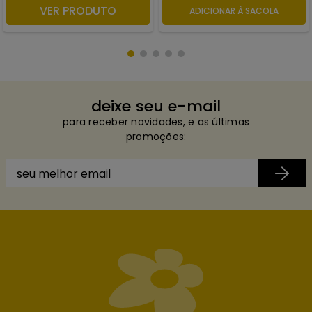
VER PRODUTO
ADICIONAR À SACOLA
ADICIONAR À SACOLA
deixe seu e-mail
para receber novidades, e as últimas
promoções: