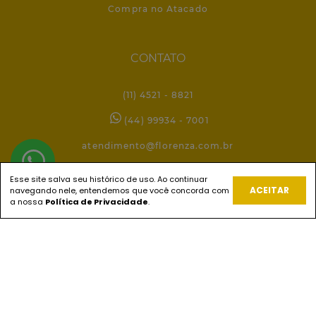
Compra no Atacado
CONTATO
(11) 4521 - 8821
(44) 99934 - 7001
atendimento@florenza.com.br
Esse site salva seu histórico de uso. Ao continuar
ACEITAR
navegando nele, entendemos que você concorda com
REDES SOCIAIS
a nossa
Política de Privacidade
.