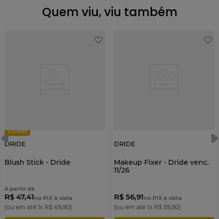
Quem viu, viu também
+cores
DRIDE
DRIDE
Blush Stick - Dride
Makeup Fixer - Dride venc.
11/26
A partir de
R$ 47,41
R$ 56,91
no PIX à vista
no PIX à vista
(ou em até
1
x
R$
49
,
90
)
(ou em até
1
x
R$
59
,
90
)