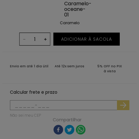
Caramelo
ADICIONAR À SACOLA
－
＋
Envio em até 1 dia útil
Até 12x sem juros
5% OFF no PIX
à vista
Calcular frete e prazo
Não sei meu CEP
Compartilhar