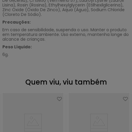
De Glicerila), Ci 15850 (Vermelho 57), Lauroyl Lysine (Lauroil
Lisina), Rosin (Rosina), Ethylhexylglycerin (Etilhexilglicerina),
Zinc Oxide (Óxido De Zinco), Aqua (Água), Sodium Chloride
(Cloreto De Sódio).
Precauções:
Em caso de sensibilidade, suspenda o uso. Manter o produto
em temperatura ambiente. Uso externo, mantenha longe do
alcance de crianças.
Peso Líquido:
6g.
Quem viu, viu também