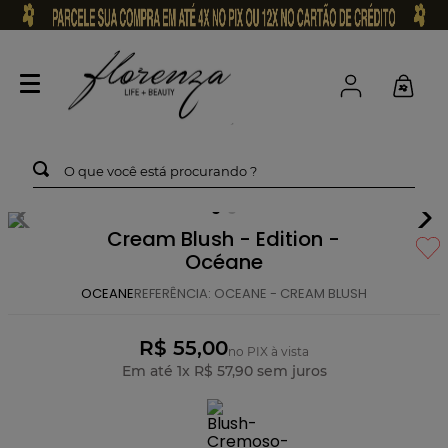
O que você está procurando ?
Cream Blush - Edition -
Océane
OCEANE
REFERÊNCIA
:
OCEANE - CREAM BLUSH
R$ 55,00
no PIX à vista
Em até
1
x
R$
57
,
90
sem juros