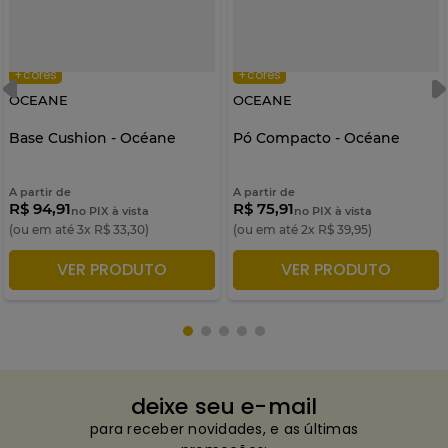
+cores
+cores
OCEANE
OCEANE
Base Cushion - Océane
Pó Compacto - Océane
A partir de
A partir de
R$ 94,91
R$ 75,91
no PIX à vista
no PIX à vista
(ou em até
3
x
R$
33
,
30
)
(ou em até
2
x
R$
39
,
95
)
VER PRODUTO
VER PRODUTO
ADICIONAR À SACOLA
ADICIONAR À SACOLA
deixe seu e-mail
para receber novidades, e as últimas