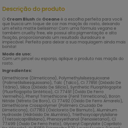
Descrição do produto
O
Cream Blush
de
Oceane
é a escolha perfeita para você
que busca um toque de cor nas maçãs do rosto, deixando
um efeito matte belíssimo! Com uma fórmula vegana e
também cruelty free, ele possui alta pigmentação e alta
fixação, proporcionando um resultado duradouro e
impecável. Perfeito para deixar a sua maquiagem ainda mais
bonita!
Modo de uso:
Com um pincel ou esponja, aplique o produto nas maçãs do
rosto.
Ingredientes:
Dimethicone (Dimeticona), Polymethylsilsesquioxane
(Polimetilsilsesquioxano), Talc (Talco), Ci 77891 (Dióxido De
Titânio), Silica (Dióxido De Silício), Synthetic Fluorphlogopite
(Fluorflogopita Sintética), Ci 77491 (Óxido De Ferro
Vermelho), Phenyl Trimethicone (Fenil Trimeticona), Boron
Nitride (Nitreto De Boro), Ci 77492 (Óxido De Ferro Amarelo),
Dimethicone Crosspolymer (Polímero Cruzado De
Dimeticona), Ci77163 (Óxicloreto De Bismuto), Aluminum
Hydroxide (Hidróxido De Alumínio), Triethoxycaprylylsilane
(Trietoxicaprililsilano), Phenoxyethanol (Fenoxietanol), Ci
77499 (Óxido De Ferro Preto), Glyceryl Caprylate (Caprilato