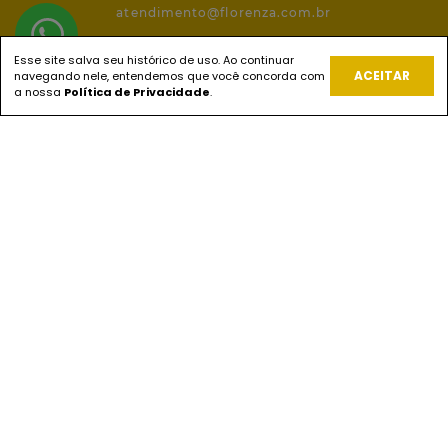
atendimento@florenza.com.br
Esse site salva seu histórico de uso. Ao continuar
ACEITAR
navegando nele, entendemos que você concorda com
REDES SOCIAIS
a nossa
Política de Privacidade
.
PAGUE COM
ENVIOS
SEGURANÇA