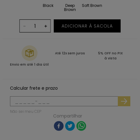
Black
Deep
Soft Brown
Brown
ADICIONAR À SACOLA
－
＋
Até 12x sem juros
5% OFF no PIX
à vista
Envio em até 1 dia útil
Calcular frete e prazo
Não sei meu CEP
Compartilhar