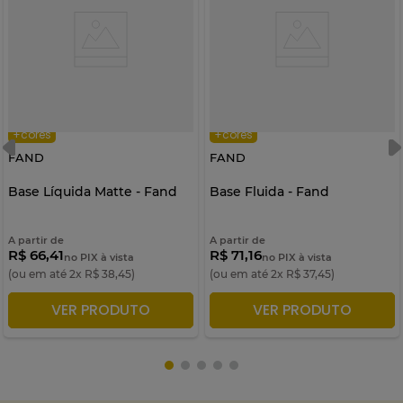
+cores
+cores
FAND
FAND
Base Líquida Matte - Fand
Base Fluida - Fand
A partir de
A partir de
R$ 66,41
R$ 71,16
no PIX à vista
no PIX à vista
(ou em até
2
x
R$
38
,
45
)
(ou em até
2
x
R$
37
,
45
)
VER PRODUTO
VER PRODUTO
ADICIONAR À SACOLA
ADICIONAR À SACOLA