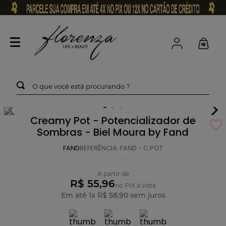
O que você está procurando ?
Creamy Pot - Potencializador de
Sombras - Biel Moura by Fand
FAND
REFERÊNCIA
:
FAND - C.POT
A partir de
R$ 55,96
no PIX à vista
Em até
1
x
R$
58
,
90
sem juros