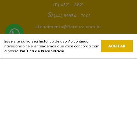
(11) 4521 - 8821
(44) 99934 - 7001
atendimento@florenza.com.br
Esse site salva seu histórico de uso. Ao continuar
ACEITAR
navegando nele, entendemos que você concorda com
REDES SOCIAIS
a nossa
Política de Privacidade
.
PAGUE COM
ENVIOS