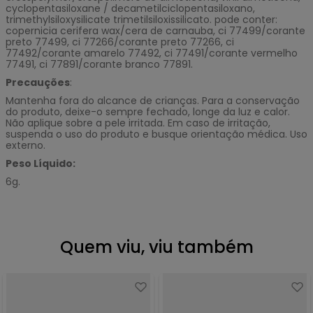
cyclopentasiloxane / decametilciclopentasiloxano,
trimethylsiloxysilicate trimetilsiloxissilicato. pode conter:
copernicia cerifera wax/cera de carnauba, ci 77499/corante
preto 77499, ci 77266/corante preto 77266, ci
77492/corante amarelo 77492, ci 77491/corante vermelho
77491, ci 77891/corante branco 77891.
Precauções
:
Mantenha fora do alcance de crianças. Para a conservação
do produto, deixe-o sempre fechado, longe da luz e calor.
Não aplique sobre a pele irritada. Em caso de irritação,
suspenda o uso do produto e busque orientação médica. Uso
externo.
Peso Líquido:
6g.
Quem viu, viu também