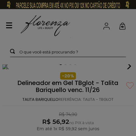
O que você está procurando ?
-
20
%
Delineador em Gel TBglot - Talita
Bariquello venc. 11/26
TALITA BARIQUELLO
REFERÊNCIA
:
TALITA - TBGLOT
R$
74
,
90
R$ 56,92
no PIX à vista
Em até
1
x
R$
59
,
92
sem juros