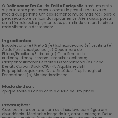
O
Delineador Em Gel
da
Talita Bariquello
trará um preto
super intenso para os seus olhos! Ele possui uma textura
macia que permite um deslizamento muito mais fácil obre a
pele, secando e se fixando rapidamente. Além disso, possui
uma fórmula extra pigmentada, permitindo um preto ainda
mais vibrante e destacado!
Ingredientes:
Isododecano (e) Preto 2 (e) Isohexadecano (e) Lecitina (e)
Acido Poliidroxiestearico (e) Copolimero de
Etileno/Propileno/Estireno (e) Copolímero de
Butileno/Etileno/Estireno: Trimetilsiloxissilicato;
Ciclopentasiloxano: Hectorita Disteardimônio (e) Alcool
Denat.; Carbon Black: C30-45 Alquildimetilsilil
Polipropilsilsesquioxano; Cera Sintética: Propilenoglicol:
Fenoxietanol (e) Metilisotiazolinona.
Modo de Usar:
Aplique sobre os olhos com o auxílio de um pincel.
Precauções:
Caso ocorra o contato com os olhos, lave com água em
abundância. Mantenha longe de luz, calor e crianças. Deixe