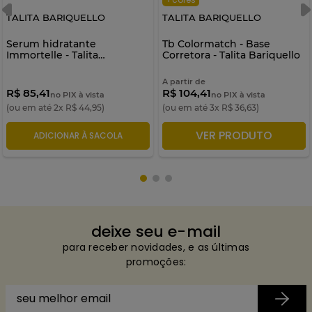
TALITA BARIQUELLO
TALITA BARIQUELLO
Serum hidratante
Tb Colormatch - Base
Immortelle - Talita
Corretora - Talita Bariquello
Bariquello
A partir de
R$ 85,41
R$ 104,41
no PIX à vista
no PIX à vista
(ou em até
2
x
R$
44
,
95
)
(ou em até
3
x
R$
36
,
63
)
VER PRODUTO
ADICIONAR À SACOLA
ADICIONAR À SACOLA
deixe seu e-mail
para receber novidades, e as últimas
promoções: