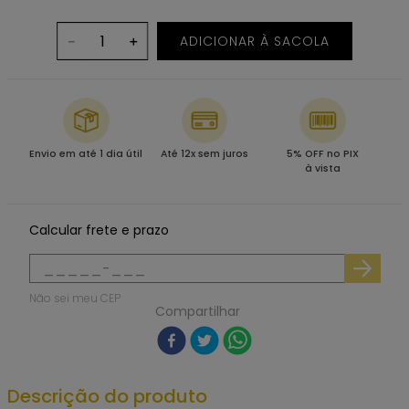
ADICIONAR À SACOLA
－
＋
Envio em até 1 dia útil
Até 12x sem juros
5% OFF no PIX
à vista
Calcular frete e prazo
Não sei meu CEP
Compartilhar
Descrição do produto