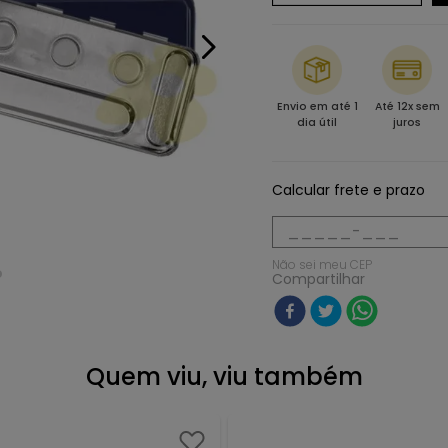
Envio em até 1
Até 12x sem
dia útil
juros
Calcular frete e prazo
Não sei meu CEP
Compartilhar
Quem viu, viu também