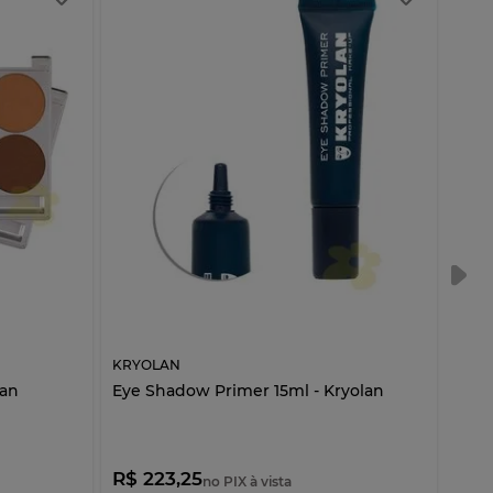
KRYOLAN
KRY
lan
Eye Shadow Primer 15ml - Kryolan
Dilu
R$ 223,25
R$ 
no PIX à vista