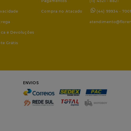
Pagamentos
(11) 4521 - 8821
ivacidade
Compra no Atacado
(44) 99934 - 700
trega
atendimento@flore
roca e Devoluções
ete Grátis
ENVIOS