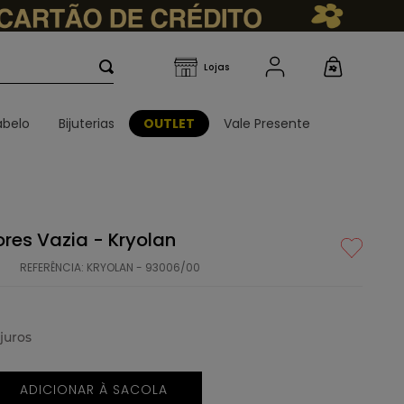
belo
Bijuterias
OUTLET
Vale Presente
res Vazia - Kryolan
REFERÊNCIA
:
KRYOLAN - 93006/00
juros
ADICIONAR À SACOLA