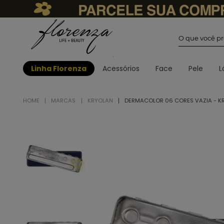
O que você
Linha Florenza
Acessórios
Face
Pele
L
MARCAS
KRYOLAN
DERMACOLOR 06 CORES VAZIA - K