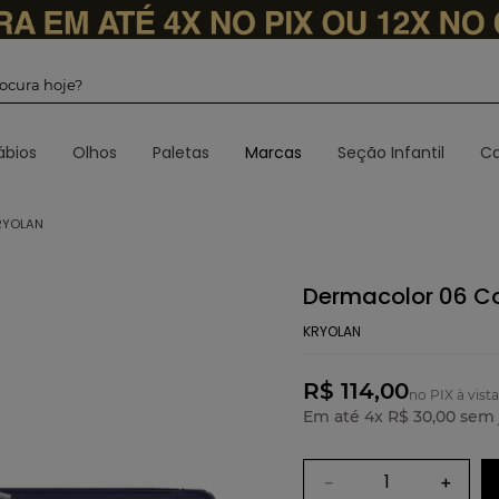
 procura hoje?
ábios
Olhos
Paletas
Marcas
Seção Infantil
Ca
RYOLAN
Dermacolor 06 Co
KRYOLAN
R$ 114,00
no PIX à vista
Em até
4
x
R$
30
,
00
sem 
－
＋