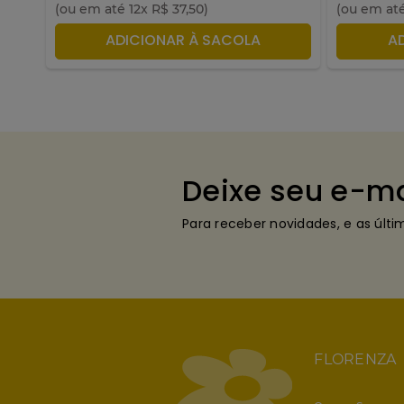
(ou em até
12
x
R$
37
,
50
)
(ou em at
ADICIONAR À SACOLA
A
Deixe seu e-ma
Para receber novidades, e as últ
FLORENZA