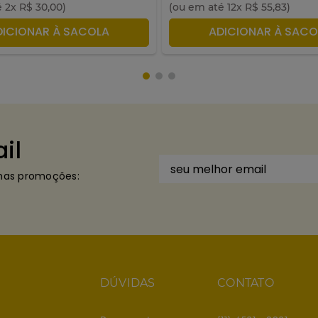
é
2
x
R$
30
,
00
)
(ou em até
12
x
R$
55
,
83
)
DICIONAR À SACOLA
ADICIONAR À SACO
il
imas promoções:
DÚVIDAS
CONTATO