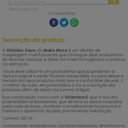
Não sei meu CEP
Compartilhar
Descrição do produto
O
Diluidor Save
da
Make More
é um diluidor de
maquiagem multifuncional que consegue diluir produtinhos
de diversas texturas e deixá-los mais homogêneos e práticos
na aplicação.
Você deve utilizá-lo em produtinhos que já perderam a
textura original e estão ficando ressecados, ou para deixar a
textura dos seus produtos mais leve e confortável de usar. E
o melhor de tudo, ele potencializa a cor e a duração dos
produtos, além de deixá-los a prova d’água.
Sua composição conta com a
Vitamina E
, que é rica em
propriedades antioxidantes, que diminui os danos causados
pelos radicais livres, combate o envelhecimento precoce e
melhora a aparência da pele, promovendo hidratação.
Contém: 30 ml
Composição: isododecane, cyclopentasiloxane, dimethicone,