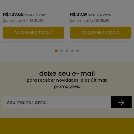
R$ 137,66
R$ 37,91
no PIX à vista
no PIX à vista
(ou em até
4
x
R$
36
,
22
)
(ou em até
1
x
R$
39
,
90
)
ADICIONAR À SACOLA
ADICIONAR À SACOLA
deixe seu e-mail
para receber novidades, e as últimas
promoções: