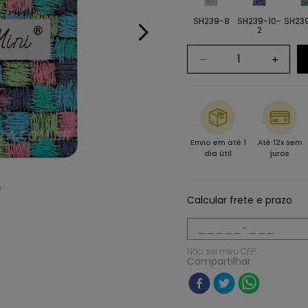
SH239-8
SH239-10-
SH239
2
－
＋
Envio em até 1
Até 12x sem
dia útil
juros
Calcular frete e prazo
Não sei meu CEP
Compartilhar