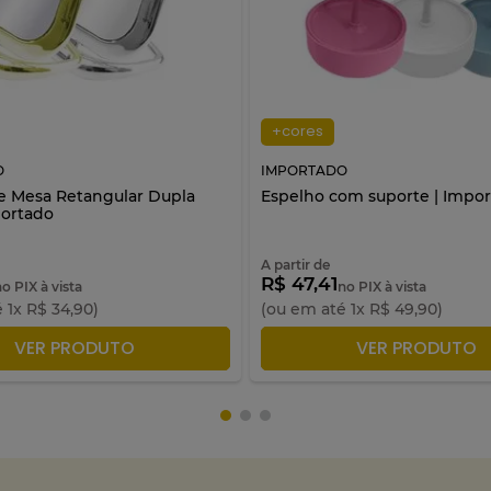
+cores
O
IMPORTADO
e Mesa Retangular Dupla
Espelho com suporte | Impo
portado
A partir de
R$ 47,41
no PIX à vista
no PIX à vista
é
1
x
R$
34
,
90
)
(ou em até
1
x
R$
49
,
90
)
DICIONAR À SACOLA
ADICIONAR À SACO
VER PRODUTO
VER PRODUTO