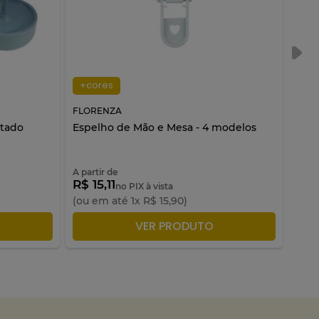
+cores
+c
FLORENZA
FLO
rtado
Espelho de Mão e Mesa - 4 modelos
Espe
A partir de
A par
R$ 15,11
R$ 
no PIX à vista
(ou em até
1
x
R$
15
,
90
)
(ou 
LA
ADICIONAR À SACOLA
VER PRODUTO