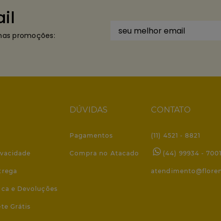
il
imas promoções:
DÚVIDAS
CONTATO
Pagamentos
(11) 4521 - 8821
ivacidade
Compra no Atacado
(44) 99934 - 700
trega
atendimento@flore
roca e Devoluções
ete Grátis