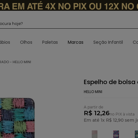
 procura hoje?
ábios
Olhos
Paletas
Marcas
Seção Infantil
Ca
ADO - HELLO MINI
Espelho de bolsa 
HELLO MINI
A partir de
R$ 12,26
no PIX à vista
Em até
1
x
R$
12
,
90
sem j