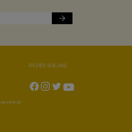
REDES SOCIAIS
1
nza.com.br