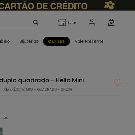
belo
Bijuterias
OUTLET
Vale Presente
duplo quadrado - Hello Mini
REFERÊNCIA
:
MINI - QUADRADO - SH239
uros