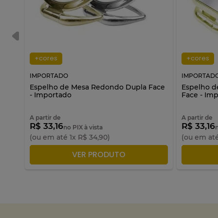
+cores
+cores
IMPORTADO
IMPORTAD
Espelho de Mesa Redondo Dupla Face
Espelho d
- Importado
Face - Im
A partir de
A partir de
R$ 33,16
R$ 33,16
no PIX à vista
(ou em até
1
x
R$
34
,
90
)
(ou em at
ADICIONAR À SACOLA
A
VER PRODUTO