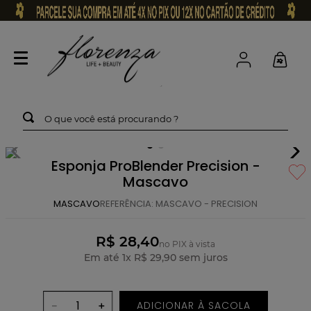
O que você está procurando ?
Esponja ProBlender Precision -
Mascavo
MASCAVO
REFERÊNCIA
:
MASCAVO - PRECISION
R$ 28,40
no PIX à vista
Em até
1
x
R$
29
,
90
sem juros
ADICIONAR À SACOLA
－
＋