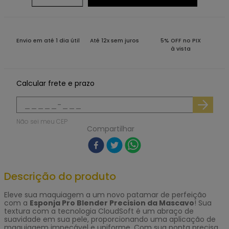
Envio em até 1 dia útil
Até 12x sem juros
5% OFF no PIX
à vista
Calcular frete e prazo
Não sei meu CEP
Compartilhar
Descrição do produto
Eleve sua maquiagem a um novo patamar de perfeição
com a
Esponja Pro Blender Precision da Mascavo
! Sua
textura com a tecnologia CloudSoft é um abraço de
suavidade em sua pele, proporcionando uma aplicação de
maquiagem impecável e uniforme. Com sua ponta precisa,