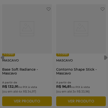
+cores
+cores
MASCAVO
MASCAVO
Base Soft Radiance -
Contorno Shape Stick -
Mascavo
Mascavo
A partir de
A partir de
R$ 132,91
R$ 96,81
no PIX à vista
no PIX à vista
(ou em até
4
x
R$
34
,
97
)
(ou em até
3
x
R$
33
,
96
)
VER PRODUTO
VER PRODUTO
ADICIONAR À SACOLA
ADICIONAR À SACOLA