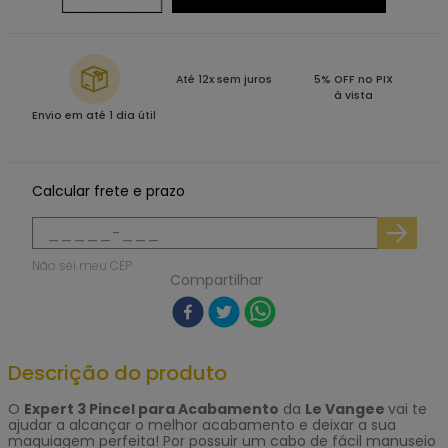
Até 12x sem juros
5% OFF no PIX
à vista
Envio em até 1 dia útil
Calcular frete e prazo
Não sei meu CEP
Compartilhar
Descrição do produto
O
Expert 3 Pincel para Acabamento
da
Le Vangee
vai te
ajudar a alcançar o melhor acabamento e deixar a sua
maquiagem perfeita! Por possuir um cabo de fácil manuseio