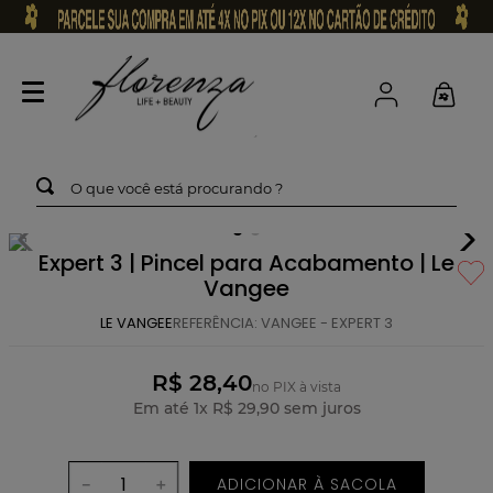
O que você está procurando ?
Expert 3 | Pincel para Acabamento | Le
Vangee
LE VANGEE
REFERÊNCIA
:
VANGEE - EXPERT 3
R$ 28,40
no PIX à vista
Em até
1
x
R$
29
,
90
sem juros
ADICIONAR À SACOLA
－
＋