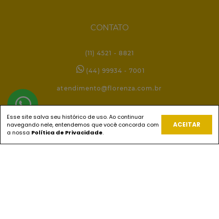
CONTATO
(11) 4521 - 8821
(44) 99934 - 7001
atendimento@florenza.com.br
Esse site salva seu histórico de uso. Ao continuar
REDES SOCIAIS
ACEITAR
navegando nele, entendemos que você concorda com
a nossa
Política de Privacidade
.
PAGUE COM