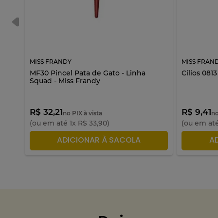
MISS FRANDY
MISS FRAN
MF30 Pincel Pata de Gato - Linha
Cílios 081
Squad - Miss Frandy
R$ 32,21
R$ 9,41
no PIX à vista
no
(ou em até
1
x
R$
33
,
90
)
(ou em at
ADICIONAR À SACOLA
A