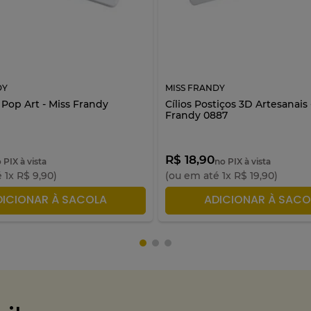
DY
MISS FRANDY
3 Pop Art - Miss Frandy
Cílios Postiços 3D Artesanais 
Frandy 0887
R$ 18,90
 PIX à vista
no PIX à vista
é
1
x
R$
9
,
90
)
(ou em até
1
x
R$
19
,
90
)
DICIONAR À SACOLA
ADICIONAR À SACO