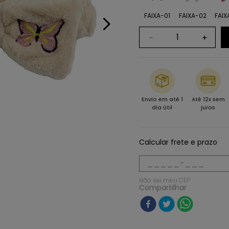
FAIXA-01
FAIXA-02
FAIX
－
＋
Envio em até 1
Até 12x sem
dia útil
juros
Calcular frete e prazo
Não sei meu CEP
Compartilhar