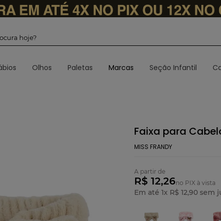
 procura hoje?
ábios
Olhos
Paletas
Marcas
Seção Infantil
Ca
Faixa para Cabel
MISS FRANDY
A partir de
R$ 12,26
no PIX à vista
Em até
1
x
R$
12
,
90
sem j