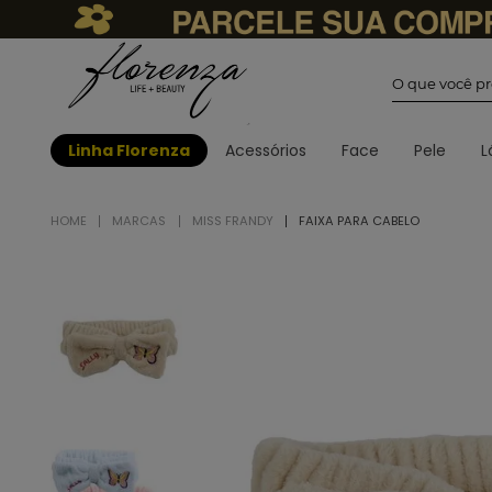
O que você
Linha Florenza
Acessórios
Face
Pele
L
MARCAS
MISS FRANDY
FAIXA PARA CABELO