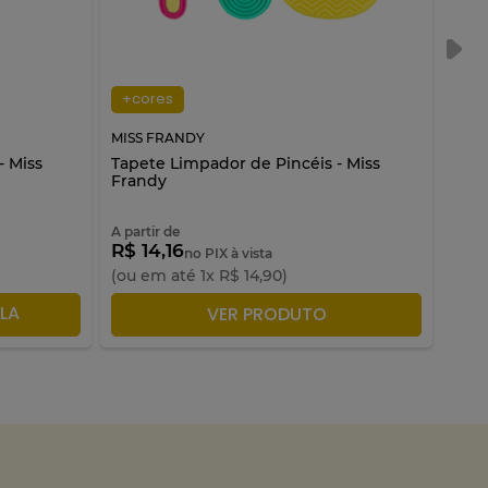
+cores
MISS FRANDY
MISS
- Miss
Tapete Limpador de Pincéis - Miss
Nece
Frandy
A partir de
R$ 14,16
R$ 
no PIX à vista
(ou em até
1
x
R$
14
,
90
)
(ou 
LA
ADICIONAR À SACOLA
VER PRODUTO