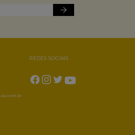
REDES SOCIAIS
1
nza.com.br