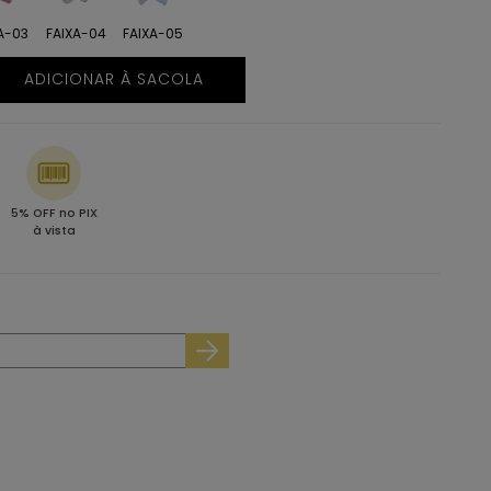
A-03
FAIXA-04
FAIXA-05
ADICIONAR À SACOLA
5% OFF no PIX
à vista