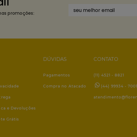
il
imas promoções:
DÚVIDAS
CONTATO
Pagamentos
(11) 4521 - 8821
ivacidade
Compra no Atacado
(44) 99934 - 700
trega
atendimento@flore
roca e Devoluções
ete Grátis