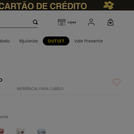
belo
Bijuterias
OUTLET
Vale Presente
o
REFERÊNCIA
:
FAIXA CABELO
uros