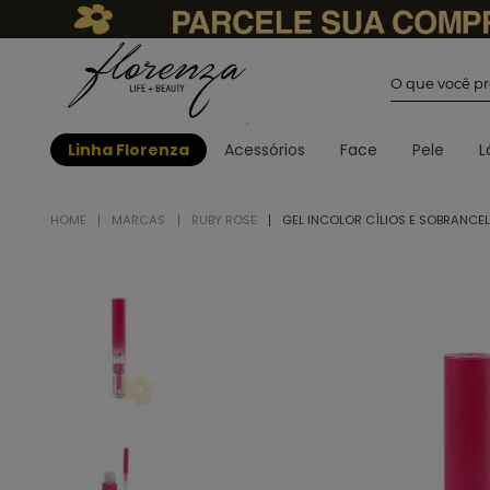
O que você
Linha Florenza
Acessórios
Face
Pele
L
MARCAS
RUBY ROSE
GEL INCOLOR CÍLIOS E SOBRANCE