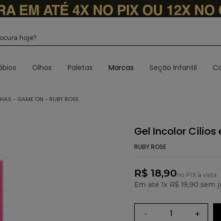
 procura hoje?
ábios
Olhos
Paletas
Marcas
Seção Infantil
Ca
LHAS - GAME ON - RUBY ROSE
Gel Incolor Cílio
RUBY ROSE
R$ 18,90
no PIX à vista
Em até
1
x
R$
19
,
90
sem j
－
＋