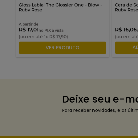
ls
Gloss Labial The Glossier One - Blow -
Cera de So
Ruby Rose
Ruby Ros
A partir de
R$ 17,01
R$ 16,06
no PIX à vista
(ou em até
1
x
R$
17
,
90
)
(ou em at
ADICIONAR À SACOLA
A
VER PRODUTO
Deixe seu e-ma
Para receber novidades, e as últ