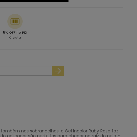
5% OFF no PIX
à vista
 e também nas sobrancelhas, o Gel Incolor Ruby Rose faz
o aplicador são perfeitas para chegar na raiz do pelo -