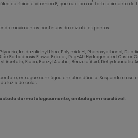
 óleo de rícino e vitamina E, que auxiliam no fortalecimento do
azendo movimentos contínuos da raíz até as pontas.
 Glycerin, Imidazolidinyl Urea, Polyimide-1, Phenoxyethanol, Di
 Aloe Barbadensis Flower Extract, Peg-40 Hydrogenated Castor Oi
l Acetate, Biotin, Benzyl Alcohol, Benzoic Acid, Dehydroacetic A
 contato, enxágue com água em abundância. Suspenda o uso em
a luz e do calor.
 testado dermatologicamente, embalagem reciclável.