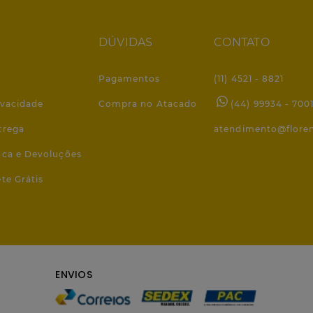
DÚVIDAS
CONTATO
Pagamentos
(11) 4521 - 8821
ivacidade
Compra no Atacado
(44) 99934 - 700
trega
atendimento@flore
roca e Devoluções
ete Grátis
ENVIOS