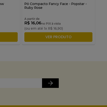
row
Pó Compacto Fancy Face - Popstar -
Lip 
Ruby Rose
A partir de
A par
R$ 16,06
R$ 1
no PIX à vista
(ou em até
1
x
R$
16
,
90
)
(ou 
LA
ADICIONAR À SACOLA
VER PRODUTO