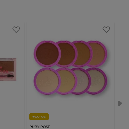
+cores
+c
RUBY ROSE
RUBY