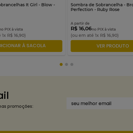
brancelhas It Girl - Blow -
Sombra de Sobrancelha - B
e
Perfection - Ruby Rose
A partir de
R$ 16,06
no PIX à vista
no PIX à vista
é
1
x
R$
16
,
90
)
(ou em até
1
x
R$
16
,
90
)
DICIONAR À SACOLA
ADICIONAR À SACO
VER PRODUTO
il
imas promoções: