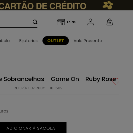
belo
Bijuterias
OUTLET
Vale Presente
s e Sobrancelhas - Game On - Ruby Rose
REFERÊNCIA
:
RUBY - HB-509
uros
ADICIONAR À SACOLA