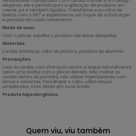
versatilidade maravilhosa. Com cerdas macias e um design
elegante, ele é perfeito para a aplicação de produtos em
creme, pó e também líquidos. Transforme sua rotina de
beleza com o GF7 e experimente um toque de sofisticação
e precisão em cada movimento.
Modo de usar:
Com o pincel, espalhe o produto nas áreas desejadas.
Materiais:
Cerdas sintéticas, cabo de plástico, ponteira de alumínio.
Precauções
:
Lave as cerdas com shampoo neutro e seque naturalmente
sobre uma toalha com o pincel deitado. Não molhar as
cerdas dentro da ponteira, não utilizar higienizadores com
álcool e solventes. Para limpar o cabo, utilize lenços
umedecidos. Evite deixar em local úmido.
Produto hipoalergênico.
Quem viu, viu também