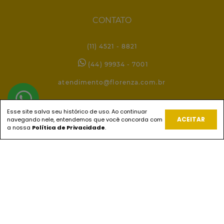
CONTATO
(11) 4521 - 8821
(44) 99934 - 7001
atendimento@florenza.com.br
Esse site salva seu histórico de uso. Ao continuar
REDES SOCIAIS
ACEITAR
navegando nele, entendemos que você concorda com
a nossa
Política de Privacidade
.
PAGUE COM