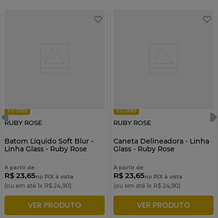
+cores
+cores
RUBY ROSE
RUBY ROSE
Batom Líquido Soft Blur -
Caneta Delineadora - Linha
Linha Glass - Ruby Rose
Glass - Ruby Rose
A partir de
A partir de
R$ 23,65
R$ 23,65
no PIX à vista
no PIX à vista
(ou em até
1
x
R$
24
,
90
)
(ou em até
1
x
R$
24
,
90
)
VER PRODUTO
VER PRODUTO
ADICIONAR À SACOLA
ADICIONAR À SACOLA