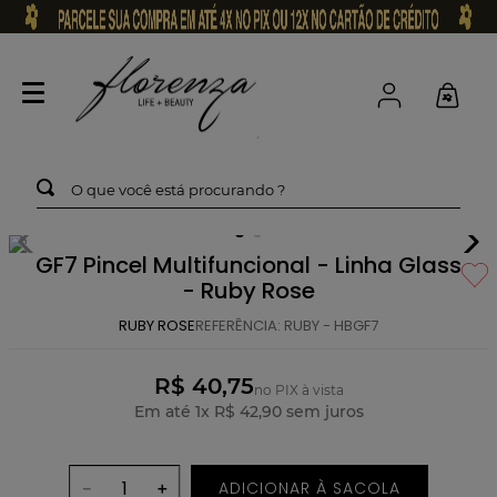
O que você está procurando ?
GF7 Pincel Multifuncional - Linha Glass
- Ruby Rose
RUBY ROSE
REFERÊNCIA
:
RUBY - HBGF7
R$ 40,75
no PIX à vista
Em até
1
x
R$
42
,
90
sem juros
ADICIONAR À SACOLA
－
＋