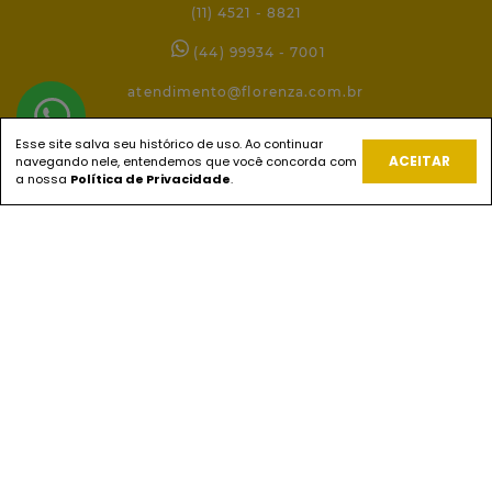
(11) 4521 - 8821
(44) 99934 - 7001
atendimento@florenza.com.br
Esse site salva seu histórico de uso. Ao continuar
ACEITAR
navegando nele, entendemos que você concorda com
REDES SOCIAIS
a nossa
Política de Privacidade
.
PAGUE COM
ENVIOS