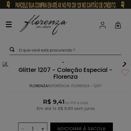
O que você está procurando ?
Glitter 1207 - Coleção Especial -
Florenza
FLORENZA
REFERÊNCIA
:
FLORENZA - 1207
R$ 9,41
no PIX à vista
Em até
1
x
R$
9
,
90
sem juros
ADICIONAR À SACOLA
－
＋