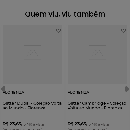
Quem viu, viu também
FLORENZA
FLORENZA
Glitter Dubai - Coleção Volta
Glitter Cambridge - Coleção
ao Mundo - Florenza
Volta ao Mundo - Florenza
R$ 23,65
R$ 23,65
no PIX à vista
no PIX à vista
(ou em até
1
x
R$
24
,
90
)
(ou em até
1
x
R$
24
,
90
)