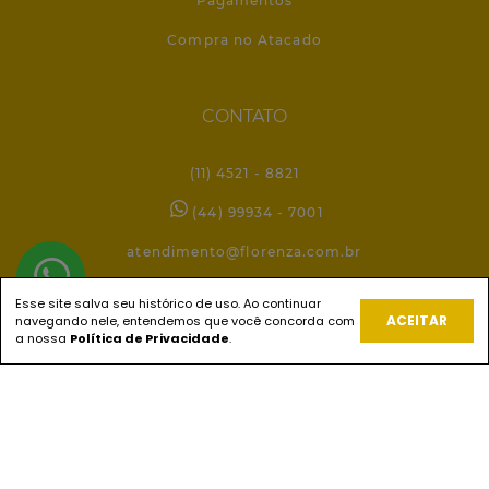
Pagamentos
Compra no Atacado
CONTATO
(11) 4521 - 8821
(44) 99934 - 7001
atendimento@florenza.com.br
Esse site salva seu histórico de uso. Ao continuar
ACEITAR
navegando nele, entendemos que você concorda com
REDES SOCIAIS
a nossa
Política de Privacidade
.