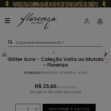
O que você está procurando ?
Glitter Acra - Coleção Volta ao Mundo
- Florenza
FLORENZA
REFERÊNCIA
:
FLORENZA - ACRA
R$ 23,65
no PIX à vista
Em até
1
x
R$
24
,
90
sem juros
ADICIONAR À SACOLA
－
＋