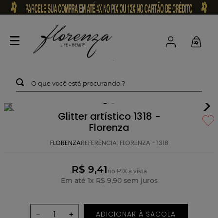
O que você está procurando ?
Glitter artístico 1318 -
Florenza
FLORENZA
REFERÊNCIA
:
FLORENZA - 1318
R$ 9,41
no PIX à vista
Em até
1
x
R$
9
,
90
sem juros
ADICIONAR À SACOLA
－
＋