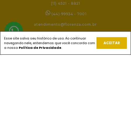
(11) 4521 - 8821
(44) 99934 - 7001
atendimento@florenza.com.br
Esse site salva seu histórico de uso. Ao continuar
ACEITAR
navegando nele, entendemos que você concorda com
REDES SOCIAIS
a nossa
Política de Privacidade
.
PAGUE COM
ENVIOS