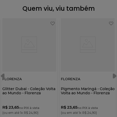
Quem viu, viu também
FLORENZA
FLORENZA
Glitter Dubai - Coleção Volta
Pigmento Maringá - Coleção
ao Mundo - Florenza
Volta ao Mundo - Florenza
R$ 23,65
R$ 23,65
no PIX à vista
no PIX à vista
(ou em até
1
x
R$
24
,
90
)
(ou em até
1
x
R$
24
,
90
)