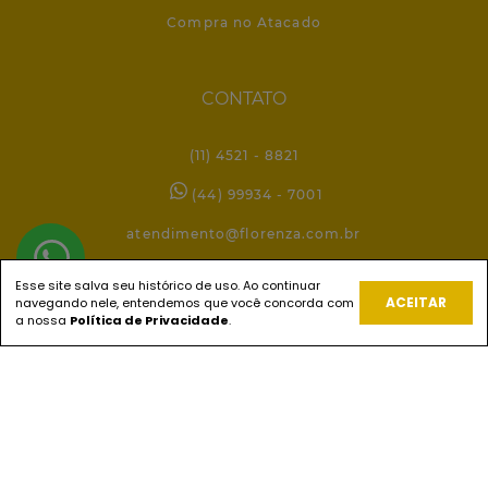
Compra no Atacado
CONTATO
(11) 4521 - 8821
(44) 99934 - 7001
atendimento@florenza.com.br
Esse site salva seu histórico de uso. Ao continuar
ACEITAR
navegando nele, entendemos que você concorda com
REDES SOCIAIS
a nossa
Política de Privacidade
.