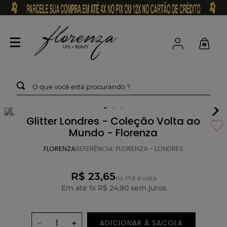
O que você está procurando ?
Glitter Londres - Coleção Volta ao
Mundo - Florenza
FLORENZA
REFERÊNCIA
:
FLORENZA - LONDRES
R$ 23,65
no PIX à vista
Em até
1
x
R$
24
,
90
sem juros
ADICIONAR À SACOLA
－
＋